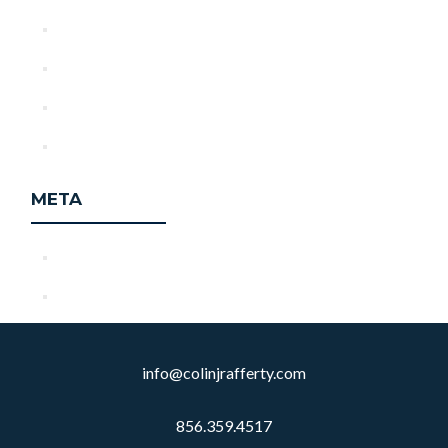
June 2025
May 2025
April 2025
October 2024
META
Register
Log in
info@colinjrafferty.com
856.359.4517