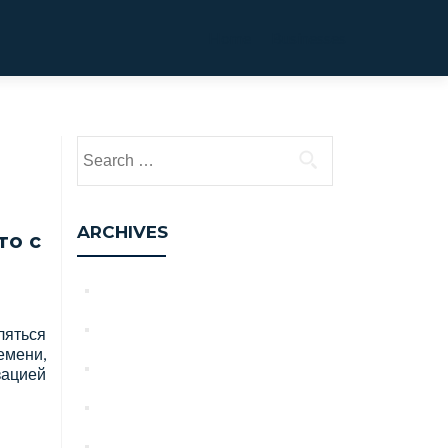
Primary
Home
Businesses
Menu
Search
for:
ARCHIVES
то с
August 2026
July 2026
ляться
емени,
June 2026
зацией
May 2026
April 2026