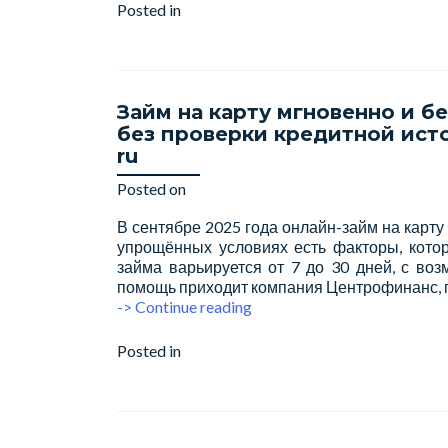
Алматы
Posted in
Микрокредит
Leave a comment
круглосуточно,
кредит
и
деньги
под
Займ на карту мгновенно и б
залог
без проверки кредитной исто
авто
ru
с
правом
Posted on
January 29, 2026
вождения
управления
В сентябре 2025 года онлайн-займ на карту
автомобилем
упрощённых условиях есть факторы, кото
Жана
займа варьируется от 7 до 30 дней, с воз
Кредит
помощь приходит компания Центрофинанс,
Займ
-> Continue reading
на
карту
Posted in
Микрокредит
Leave a comment
мгновенно
и
без
отказа
ТОП-30