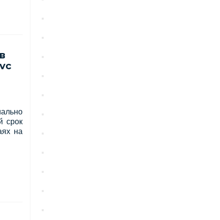
March 2026
February 2026
в
January 2026
vc
December 2025
November 2025
мально
August 2025
й срок
аях на
July 2025
June 2025
May 2025
April 2025
October 2024