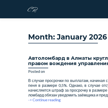
S
k
i
p
t
Month:
January 2026
o
c
o
n
Автоломбард в Алматы кругло
t
правом вождения управлени
e
n
Posted on
January 30, 2026
t
В случае просрочки по выплатам, начиная с
пеня в размере 0,5%. Однако, в случае от
начисляется штраф за просрочку в размере
ломбард обязан уведомить заёмщика и пред
Автоломбард
-> Continue reading
в