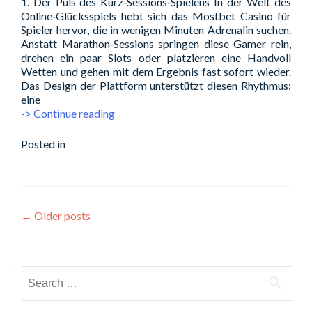
1. Der Puls des Kurz‑Sessions‑Spielens In der Welt des
Online‑Glücksspiels hebt sich das Mostbet Casino für
Spieler hervor, die in wenigen Minuten Adrenalin suchen.
Anstatt Marathon‑Sessions springen diese Gamer rein,
drehen ein paar Slots oder platzieren eine Handvoll
Wetten und gehen mit dem Ergebnis fast sofort wieder.
Das Design der Plattform unterstützt diesen Rhythmus:
eine
Mostbet
-> Continue reading
Casino:
Schnell‑Spiel
Posted in
Uncategorized
für
sofortige
Nervenkitzel
Posts
←
Older posts
navigation
Search
for: