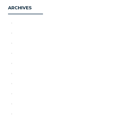
ARCHIVES
August 2026
July 2026
June 2026
May 2026
April 2026
March 2026
February 2026
January 2026
December 2025
November 2025