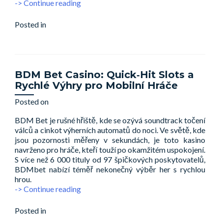
Spinit
-> Continue reading
Casino:
Quick‑Hit
Posted in
Uncategorized
Slots
and
Live
Action
for
BDM Bet Casino: Quick‑Hit Slots a
Fast‑Paced
Rychlé Výhry pro Mobilní Hráče
Players
Posted on
August 7, 2026
BDM Bet je rušné hřiště, kde se ozývá soundtrack točení
válců a cinkot výherních automatů do noci. Ve světě, kde
jsou pozornosti měřeny v sekundách, je toto kasino
navrženo pro hráče, kteří touží po okamžitém uspokojení.
S více než 6 000 tituly od 97 špičkových poskytovatelů,
BDMbet nabízí téměř nekonečný výběr her s rychlou
hrou.
BDM
-> Continue reading
Bet
Casino:
Posted in
Uncategorized
Quick‑Hit