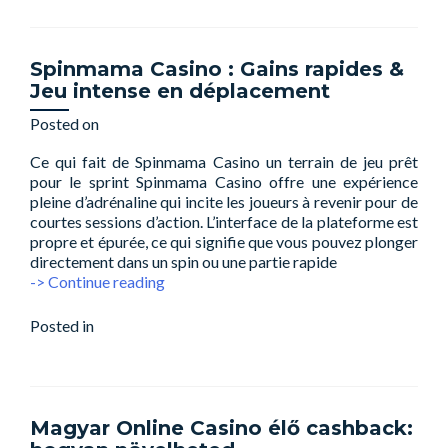
tier
Gaming
Experience
with
Spinmama Casino : Gains rapides &
Unmatched
Jeu intense en déplacement
Player
Advantages
Posted on
August 7, 2026
Ce qui fait de Spinmama Casino un terrain de jeu prêt
pour le sprint Spinmama Casino offre une expérience
pleine d’adrénaline qui incite les joueurs à revenir pour de
courtes sessions d’action. L’interface de la plateforme est
propre et épurée, ce qui signifie que vous pouvez plonger
directement dans un spin ou une partie rapide
Spinmama
-> Continue reading
Casino
:
Posted in
Uncategorized
Gains
rapides
&
Jeu
intense
Magyar Online Casino élő cashback:
en