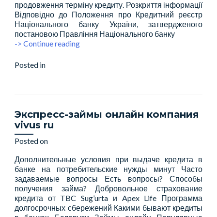
продовження терміну кредиту. Розкриття інформації
Відповідно до Положення про Кредитний реєстр
Національного банку України, затвердженого
постановою Правління Національного банку
МФО
-> Continue reading
Украины
2026:
Posted in
Микрокредит
Leave a comment
Список
микрозаймов
на
карту
без
Экспресс-займы онлайн компания
отказа,
vivus ru
новые
микрофинансовые
Posted on
December 1, 2025
организации
Дополнительные условия при выдаче кредита в
банке на потребительские нужды минут Часто
задаваемые вопросы Есть вопросы? Способы
получения займа? Добровольное страхование
кредита от TBC Sug’urta и Apex Life Программа
долгосрочных сбережений Какими бывают кредиты