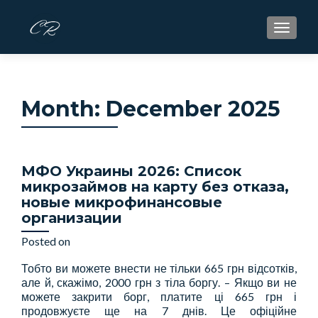
S
MENU
k
i
p
t
Month:
December 2025
o
c
o
n
МФО Украины 2026: Список
t
микрозаймов на карту без отказа,
e
новые микрофинансовые
n
организации
t
Posted on
December 23, 2025
Тобто ви можете внести не тільки 665 грн відсотків,
але й, скажімо, 2000 грн з тіла боргу. – Якщо ви не
можете закрити борг, платите ці 665 грн і
продовжуєте ще на 7 днів. Це офіційне