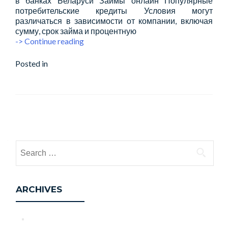
в банках Беларуси Займы онлайн Популярные
потребительские кредиты Условия могут
различаться в зависимости от компании, включая
сумму, срок займа и процентную
Экспресс-
-> Continue reading
займы
онлайн
Posted in
Микрокредит
Leave a comment
компания
vivus
ru
Posts
navigation
Search
for:
ARCHIVES
August 2026