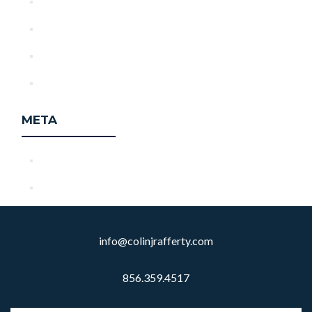
June 2025
May 2025
April 2025
October 2024
META
Register
Log in
info@colinjrafferty.com
856.359.4517