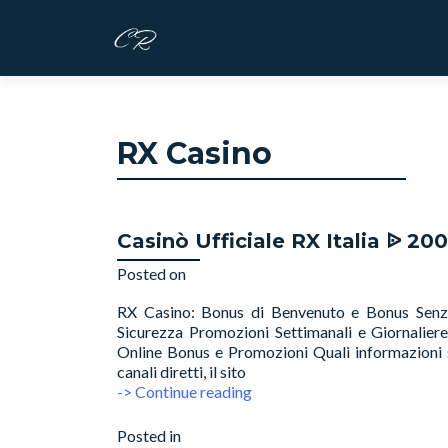
S
k
i
p
t
RX Casino
o
c
o
n
Casinò Ufficiale RX Italia ᐉ 20
t
e
Posted on
May 15, 2026
n
RX Casino: Bonus di Benvenuto e Bonus Senz
t
Sicurezza Promozioni Settimanali e Giornalie
Online Bonus e Promozioni Quali informazioni s
canali diretti, il sito
Casinò
-> Continue reading
Ufficiale
RX
Posted in
RX Casino
Leave a comment