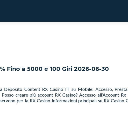
0% Fino a 5000 e 100 Giri 2026-06-30
a Deposito Content RX Casinò IT su Mobile: Accesso, Prestaz
re Posso creare più account RX Casino? Accesso all’Account Rx
ervono per la RX Casino Informazioni principali su RX Casino O