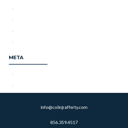
June 2025
May 2025
April 2025
October 2024
META
Register
Log in
info@colinjrafferty.com
856.359.4517