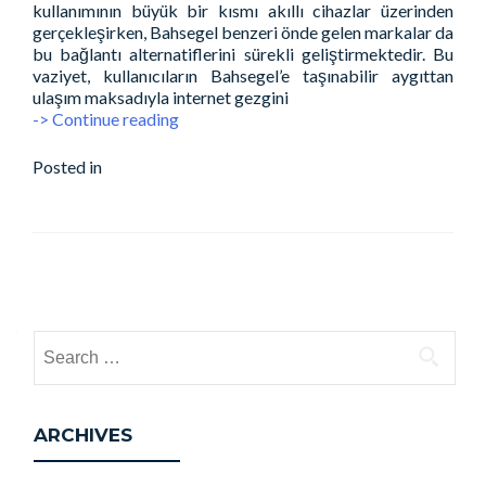
kullanımının büyük bir kısmı akıllı cihazlar üzerinden
gerçekleşirken, Bahsegel benzeri önde gelen markalar da
bu bağlantı alternatiflerini sürekli geliştirmektedir. Bu
vaziyet, kullanıcıların Bahsegel’e taşınabilir aygıttan
ulaşım maksadıyla internet gezgini
Bahsegel
-> Continue reading
Taşınabilir
Erişim
Posted in
bh_main_may
Leave a comment
Anlayışı:
Web
Gezgini
Ulaşımı
mı,
Posts
Bireysel
navigation
Program
mı
Search
Daha
for:
Verimli?
Detaylı
Bir
ARCHIVES
Değerlendirme