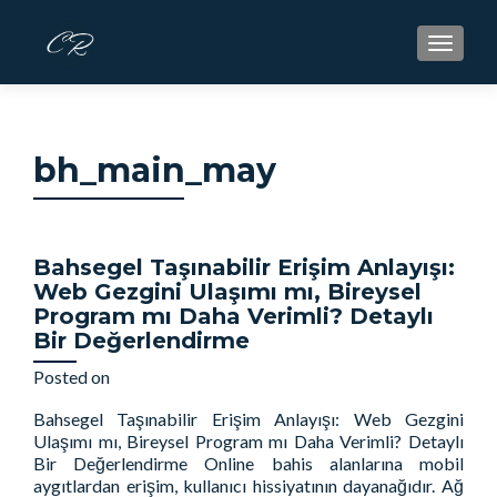
S
MENU
k
i
p
t
bh_main_may
o
c
o
n
Bahsegel Taşınabilir Erişim Anlayışı:
t
Web Gezgini Ulaşımı mı, Bireysel
e
Program mı Daha Verimli? Detaylı
n
Bir Değerlendirme
t
Posted on
May 13, 2026
Bahsegel Taşınabilir Erişim Anlayışı: Web Gezgini
Ulaşımı mı, Bireysel Program mı Daha Verimli? Detaylı
Bir Değerlendirme Online bahis alanlarına mobil
aygıtlardan erişim, kullanıcı hissiyatının dayanağıdır. Ağ