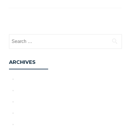
välittömät
jännitykset
modernille
mobiilipelaajalle
Posts
navigation
Search
for:
ARCHIVES
August 2026
July 2026
June 2026
May 2026
April 2026