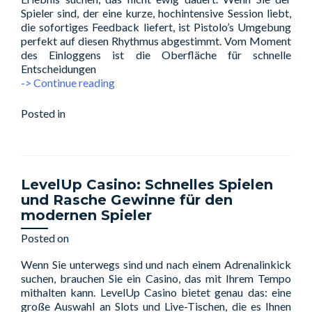
Spieler sind, der eine kurze, hochintensive Session liebt,
die sofortiges Feedback liefert, ist Pistolo’s Umgebung
perfekt auf diesen Rhythmus abgestimmt. Vom Moment
des Einloggens ist die Oberfläche für schnelle
Entscheidungen
Pistolo
-> Continue reading
Casino
–
Posted in
Uncategorized
Fast‑Track
Slots,
Live
Games
&
LevelUp Casino: Schnelles Spielen
Instant
und Rasche Gewinne für den
Thrills
modernen Spieler
Posted on
May 9, 2026
Wenn Sie unterwegs sind und nach einem Adrenalinkick
suchen, brauchen Sie ein Casino, das mit Ihrem Tempo
mithalten kann. LevelUp Casino bietet genau das: eine
große Auswahl an Slots und Live-Tischen, die es Ihnen