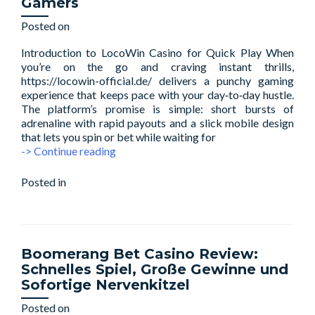
Gamers
Posted on
May 9, 2026
Introduction to LocoWin Casino for Quick Play When
you’re on the go and craving instant thrills,
https://locowin-official.de/ delivers a punchy gaming
experience that keeps pace with your day‑to‑day hustle.
The platform’s promise is simple: short bursts of
adrenaline with rapid payouts and a slick mobile design
that lets you spin or bet while waiting for
LocoWin
-> Continue reading
Casino
–
Posted in
Uncategorized
Lightning‑Fast
Slots
&
Quick
Wins
Boomerang Bet Casino Review:
for
Schnelles Spiel, Große Gewinne und
Mobile
Sofortige Nervenkitzel
Gamers
Posted on
May 9, 2026