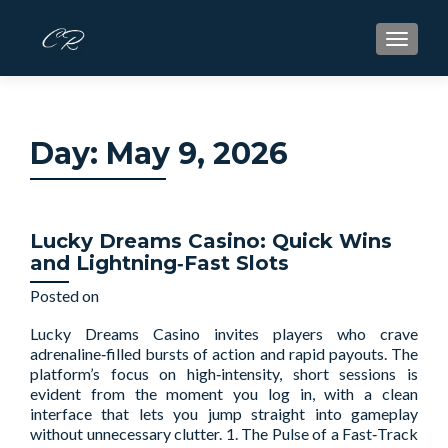
S
MENU
k
i
p
t
Day:
May 9, 2026
o
c
o
n
Lucky Dreams Casino: Quick Wins
t
and Lightning‑Fast Slots
e
n
Posted on
May 9, 2026
t
Lucky Dreams Casino invites players who crave
adrenaline‑filled bursts of action and rapid payouts. The
platform’s focus on high‑intensity, short sessions is
evident from the moment you log in, with a clean
interface that lets you jump straight into gameplay
without unnecessary clutter. 1. The Pulse of a Fast‑Track