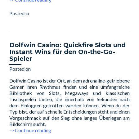
Casino
–
Posted in
Uncategorized
Dein
Quick‑Play-
Spielplatz
für
Sofortgewinne
Dolfwin Casino: Quickfire Slots und
Instant Wins für den On-the-Go-
Spieler
Posted on
May 9, 2026
Dolfwin Casino ist der Ort, an dem adrenaline‑getriebene
Gamer ihren Rhythmus finden und eine umfangreiche
Bibliothek von Slots, Megaways und klassischen
Tischspielen bieten, die innerhalb von Sekunden nach
dem Einloggen getroffen werden können. Wenn du der
Typ bist, der auf schnelle Entscheidungen steht und einen
Vorgeschmack auf den Sieg ohne langes Überlegen am
Bildschirm sucht,
Dolfwin
-> Continue reading
Casino: