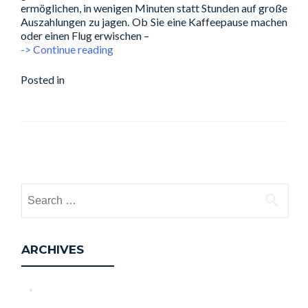
ermöglichen, in wenigen Minuten statt Stunden auf große
Auszahlungen zu jagen. Ob Sie eine Kaffeepause machen
oder einen Flug erwischen –
LevelUp
-> Continue reading
Casino:
Schnelles
Posted in
Uncategorized
Spielen
und
Rasche
Gewinne
für
Posts
den
navigation
modernen
Spieler
Search
for:
ARCHIVES
August 2026