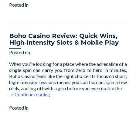
Quickfire
Posted in
Uncategorized
Slots
und
Instant
Wins
für
Boho Casino Review: Quick Wins,
den
High‑Intensity Slots & Mobile Play
On-
the-
Posted on
May 9, 2026
Go-
When you’re looking for a place where the adrenaline of a
Spieler
single spin can carry you from zero to hero in minutes,
Boho Casino feels like the right choice. Its focus on short,
high‑intensity sessions means you can hop on, spin a few
reels, and log off with a grin before you even notice the
Boho
-> Continue reading
Casino
Review:
Posted in
Uncategorized
Quick
Wins,
High‑Intensity
Slots