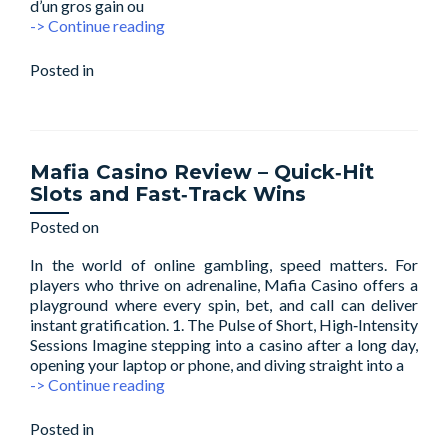
d’un gros gain ou
Casinova
-> Continue reading
Casino
:
Posted in
Uncategorized
Machines
à
sous
High‑Voltage
pour
Mafia Casino Review – Quick‑Hit
des
Slots and Fast‑Track Wins
gains
rapides
Posted on
April 24, 2026
In the world of online gambling, speed matters. For
players who thrive on adrenaline, Mafia Casino offers a
playground where every spin, bet, and call can deliver
instant gratification. 1. The Pulse of Short, High‑Intensity
Sessions Imagine stepping into a casino after a long day,
opening your laptop or phone, and diving straight into a
Mafia
-> Continue reading
Casino
Review
Posted in
Uncategorized
–