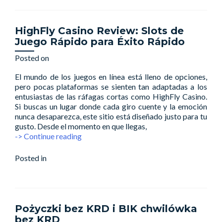
Rapides
et
Jeu
HighFly Casino Review: Slots de
Intense
Juego Rápido para Éxito Rápido
pour
le
Posted on
April 24, 2026
Joueur
El mundo de los juegos en línea está lleno de opciones,
Moderne
pero pocas plataformas se sienten tan adaptadas a los
entusiastas de las ráfagas cortas como HighFly Casino.
Si buscas un lugar donde cada giro cuente y la emoción
nunca desaparezca, este sitio está diseñado justo para tu
gusto. Desde el momento en que llegas,
HighFly
-> Continue reading
Casino
Review:
Posted in
Uncategorized
Slots
de
Juego
Rápido
para
Pożyczki bez KRD i BIK chwilówka
Éxito
bez KRD