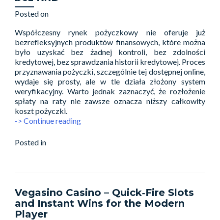
Rápido
Posted on
April 24, 2026
Współczesny rynek pożyczkowy nie oferuje już
bezrefleksyjnych produktów finansowych, które można
było uzyskać bez żadnej kontroli, bez zdolności
kredytowej, bez sprawdzania historii kredytowej. Proces
przyznawania pożyczki, szczególnie tej dostępnej online,
wydaje się prosty, ale w tle działa złożony system
weryfikacyjny. Warto jednak zaznaczyć, że rozłożenie
spłaty na raty nie zawsze oznacza niższy całkowity
koszt pożyczki.
Pożyczki
-> Continue reading
bez
KRD
Posted in
Pozyczki
Leave a comment
i
BIK
chwilówka
bez
KRD
Vegasino Casino – Quick‑Fire Slots
and Instant Wins for the Modern
Player