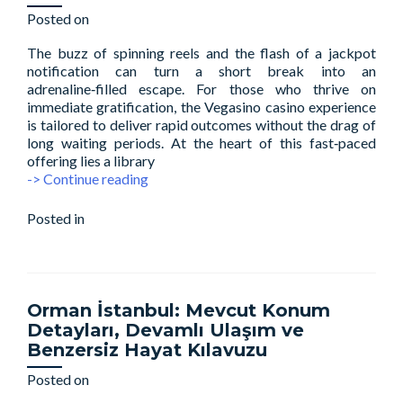
Posted on
April 24, 2026
The buzz of spinning reels and the flash of a jackpot
notification can turn a short break into an
adrenaline‑filled escape. For those who thrive on
immediate gratification, the Vegasino casino experience
is tailored to deliver rapid outcomes without the drag of
long waiting periods. At the heart of this fast‑paced
offering lies a library
Vegasino
-> Continue reading
Casino
–
Posted in
Uncategorized
Quick‑Fire
Slots
and
Instant
Wins
Orman İstanbul: Mevcut Konum
for
Detayları, Devamlı Ulaşım ve
the
Benzersiz Hayat Kılavuzu
Modern
Player
Posted on
April 24, 2026