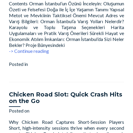
Contents Orman İstanbul’un Özünü İnceleyin: Oluşumun
Özeti ve Felsefesi Doğa ile İç İçe Yaşamın Tanımı Yapısal
Metot ve Mevkiinin Taktiksel Önemi Mevcut Adres ve
Varış Bilgileri: Orman İstanbul’a Varış Yolları Nelerdir?
Karayolu ve Toplu Taşıma Seçenekleri Harita
Uygulamaları ve Pratik Varış Önerileri Sürekli Hayat ve
Ekonomik Atılım İmkanları: Orman İstanbul’da Sizi Neler
Bekler? Proje Bünyesindeki
Orman
-> Continue reading
İstanbul:
Mevcut
Posted in
mar_pb_ormanistanbul.com
Leave a comment
Konum
Detayları,
Devamlı
Ulaşım
ve
Chicken Road Slot: Quick Crash Hits
Benzersiz
on the Go
Hayat
Kılavuzu
Posted on
April 24, 2026
Why Chicken Road Captures Short‑Session Players
Short, high‑intensity sessions thrive when every second