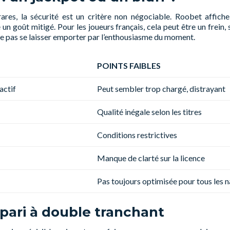
ares, la sécurité est un critère non négociable. Roobet affiche
e un goût mitigé. Pour les joueurs français, cela peut être un frein, 
 ne pas se laisser emporter par l’enthousiasme du moment.
POINTS FAIBLES
actif
Peut sembler trop chargé, distrayant
Qualité inégale selon les titres
Conditions restrictives
Manque de clarté sur la licence
Pas toujours optimisée pour tous les 
 pari à double tranchant