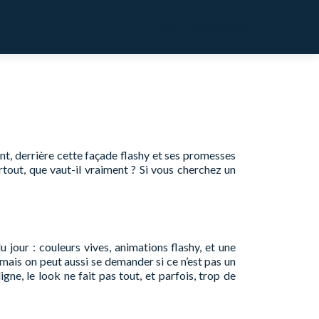
Primary
Home
Businesses
Menu
t, derrière cette façade flashy et ses promesses
urtout, que vaut-il vraiment ? Si vous cherchez un
our : couleurs vives, animations flashy, et une
mais on peut aussi se demander si ce n’est pas un
gne, le look ne fait pas tout, et parfois, trop de