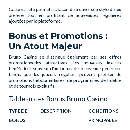
Cette variété permet à chacun de trouver son style de jeu
préféré, tout en profitant de nouveautés régulières
ajoutées par la plateforme.
Bonus et Promotions :
Un Atout Majeur
Bruno Casino se distingue également par ses offres
promotionnelles attractives. Les nouveaux inscrits
bénéficient souvent d’un bonus de bienvenue généreux,
tandis que les joueurs réguliers peuvent profiter de
promotions hebdomadaires, de programmes de fidélité
et de tournois exclusifs.
Tableau des Bonus Bruno Casino
TYPE DE
DESCRIPTION
CONDITIONS
BONUS
PRINCIPALES