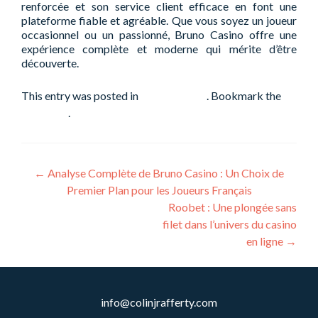
renforcée et son service client efficace en font une
plateforme fiable et agréable. Que vous soyez un joueur
occasionnel ou un passionné, Bruno Casino offre une
expérience complète et moderne qui mérite d’être
découverte.
This entry was posted in
Uncategorized
. Bookmark the
permalink
.
Post
←
Analyse Complète de Bruno Casino : Un Choix de
Premier Plan pour les Joueurs Français
navigation
Roobet : Une plongée sans
filet dans l’univers du casino
en ligne
→
info@colinjrafferty.com