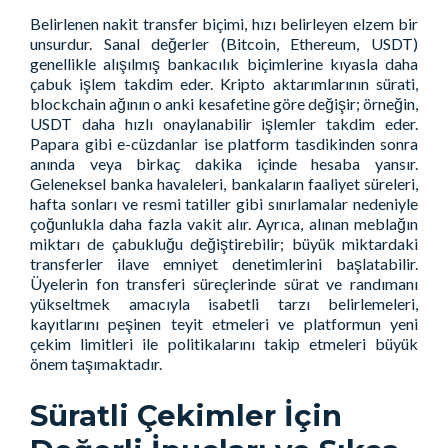
Belirlenen nakit transfer biçimi, hızı belirleyen elzem bir
unsurdur. Sanal değerler (Bitcoin, Ethereum, USDT)
genellikle alışılmış bankacılık biçimlerine kıyasla daha
çabuk işlem takdim eder. Kripto aktarımlarının sürati,
blockchain ağının o anki kesafetine göre değişir; örneğin,
USDT daha hızlı onaylanabilir işlemler takdim eder.
Papara gibi e-cüzdanlar ise platform tasdikinden sonra
anında veya birkaç dakika içinde hesaba yansır.
Geleneksel banka havaleleri, bankaların faaliyet süreleri,
hafta sonları ve resmi tatiller gibi sınırlamalar nedeniyle
çoğunlukla daha fazla vakit alır. Ayrıca, alınan meblağın
miktarı de çabukluğu değiştirebilir; büyük miktardaki
transferler ilave emniyet denetimlerini başlatabilir.
Üyelerin fon transferi süreçlerinde sürat ve randımanı
yükseltmek amacıyla isabetli tarzı belirlemeleri,
kayıtlarını peşinen teyit etmeleri ve platformun yeni
çekim limitleri ile politikalarını takip etmeleri büyük
önem taşımaktadır.
Süratli Çekimler İçin