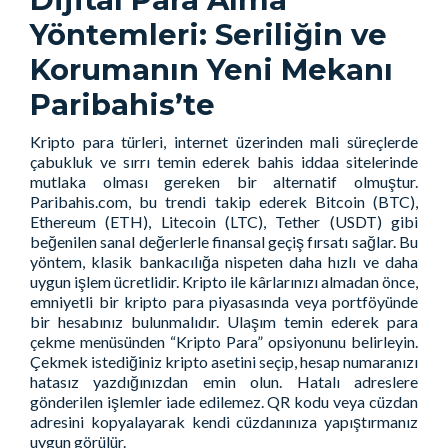
Yöntemleri: Seriliğin ve
Korumanın Yeni Mekanı
Paribahis’te
Kripto para türleri, internet üzerinden mali süreçlerde
çabukluk ve sırrı temin ederek bahis iddaa sitelerinde
mutlaka olması gereken bir alternatif olmuştur.
Paribahis.com, bu trendi takip ederek Bitcoin (BTC),
Ethereum (ETH), Litecoin (LTC), Tether (USDT) gibi
beğenilen sanal değerlerle finansal geçiş fırsatı sağlar. Bu
yöntem, klasik bankacılığa nispeten daha hızlı ve daha
uygun işlem ücretlidir. Kripto ile kârlarınızı almadan önce,
emniyetli bir kripto para piyasasında veya portföyünde
bir hesabınız bulunmalıdır. Ulaşım temin ederek para
çekme menüsünden “Kripto Para” opsiyonunu belirleyin.
Çekmek istediğiniz kripto asetini seçip, hesap numaranızı
hatasız yazdığınızdan emin olun. Hatalı adreslere
gönderilen işlemler iade edilemez. QR kodu veya cüzdan
adresini kopyalayarak kendi cüzdanınıza yapıştırmanız
uygun görülür.