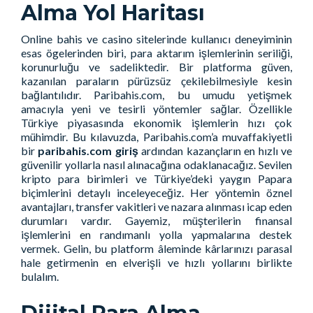
Alma Yol Haritası
Online bahis ve casino sitelerinde kullanıcı deneyiminin
esas ögelerinden biri, para aktarım işlemlerinin seriliği,
korunurluğu ve sadeliktedir. Bir platforma güven,
kazanılan paraların pürüzsüz çekilebilmesiyle kesin
bağlantılıdır. Paribahis.com, bu umudu yetişmek
amacıyla yeni ve tesirli yöntemler sağlar. Özellikle
Türkiye piyasasında ekonomik işlemlerin hızı çok
mühimdir. Bu kılavuzda, Paribahis.com’a muvaffakiyetli
bir
paribahis.com giriş
ardından kazançların en hızlı ve
güvenilir yollarla nasıl alınacağına odaklanacağız. Sevilen
kripto para birimleri ve Türkiye’deki yaygın Papara
biçimlerini detaylı inceleyeceğiz. Her yöntemin öznel
avantajları, transfer vakitleri ve nazara alınması icap eden
durumları vardır. Gayemiz, müşterilerin finansal
işlemlerini en randımanlı yolla yapmalarına destek
vermek. Gelin, bu platform âleminde kârlarınızı parasal
hale getirmenin en elverişli ve hızlı yollarını birlikte
bulalım.
Dijital Para Alma