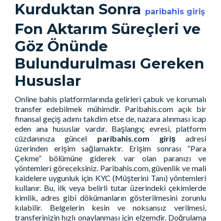
Kurduktan Sonra
paribahis giriş
Fon Aktarım Süreçleri ve
Göz Önünde
Bulundurulması Gereken
Hususlar
Online bahis platformlarında gelirleri çabuk ve korumalı
transfer edebilmek mühimdir. Paribahis.com açık bir
finansal geçiş adımı takdim etse de, nazara alınması icap
eden ana hususlar vardır. Başlangıç evresi, platform
cüzdanınıza güncel
paribahis.com giriş
adresi
üzerinden erişim sağlamaktır. Erişim sonrası “Para
Çekme” bölümüne giderek var olan paranızı ve
yöntemleri göreceksiniz. Paribahis.com, güvenlik ve mali
kaidelere uygunluk için KYC (Müşterini Tanı) yöntemleri
kullanır. Bu, ilk veya belirli tutar üzerindeki çekimlerde
kimlik, adres gibi dökümanların gösterilmesini zorunlu
kılabilir. Belgelerin kesin ve noksansız verilmesi,
transferinizin hızlı onaylanması için elzemdir. Doğrulama