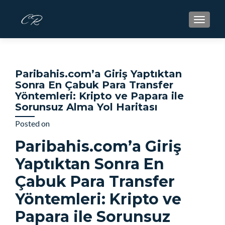
S
MENU
k
i
p
t
Paribahis.com’a Giriş Yaptıktan
o
Sonra En Çabuk Para Transfer
c
Yöntemleri: Kripto ve Papara ile
o
Sorunsuz Alma Yol Haritası
n
t
Posted on
May 11, 2026
e
Paribahis.com’a Giriş
n
t
Yaptıktan Sonra En
Çabuk Para Transfer
Yöntemleri: Kripto ve
Papara ile Sorunsuz