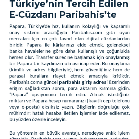
Türkiye’nin Tercih Edilen
E-Cüzdanı Paribahis’te
Papara, Türkiye’de hız, kullanım kolaylığı ve kapsamlı
onay sistemi aracılığıyla Paribahis.com gibi oyun
mecraları için en çok favori olan dijital cüzdanlardan
biridir. Papara ile kârlarınızı elde etmek, geleneksel
banka havalelerine göre daha kullanışlı ve çoğunlukla
hemen olur. Transfer sürecine başlamak için onaylanmış
bir Papara bir kaydınızın olması icap eder. Bu onaylama
(kimlik ve adres bilgileriyle), hem güvenliğiniz hem de
parasal kurallara riayet etmek amacıyla kritiktir.
Paribahis.com’a güncel
paribahis giriş adresi
üzerinden
erişim sağladıktan sonra, para aktarım kısmına gidin.
“Papara” opsiyonunu tercih edin. Almak istediğiniz
miktarı ve Papara hesap numaranızı (kayıtlı cep telefonu
veya e-posta) eksiksiz yazın. Bilgilerin doğruluğu çok
mühimdir; hatalı hesaba iletilen işlemler iade edilemez,
bu yüzden özenle inceleyin.
Bu yöntemin en büyük avantajı, neredeyse anlık işlem
süresidir. Paribahis.com uygun bulunmasının ardından,