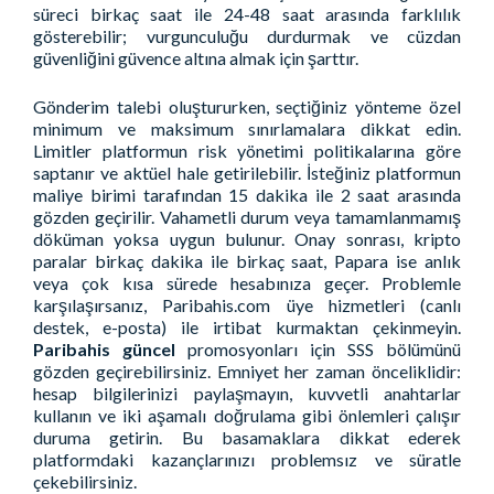
süreci birkaç saat ile 24-48 saat arasında farklılık
gösterebilir; vurgunculuğu durdurmak ve cüzdan
güvenliğini güvence altına almak için şarttır.
Gönderim talebi oluştururken, seçtiğiniz yönteme özel
minimum ve maksimum sınırlamalara dikkat edin.
Limitler platformun risk yönetimi politikalarına göre
saptanır ve aktüel hale getirilebilir. İsteğiniz platformun
maliye birimi tarafından 15 dakika ile 2 saat arasında
gözden geçirilir. Vahametli durum veya tamamlanmamış
döküman yoksa uygun bulunur. Onay sonrası, kripto
paralar birkaç dakika ile birkaç saat, Papara ise anlık
veya çok kısa sürede hesabınıza geçer. Problemle
karşılaşırsanız, Paribahis.com üye hizmetleri (canlı
destek, e-posta) ile irtibat kurmaktan çekinmeyin.
Paribahis güncel
promosyonları için SSS bölümünü
gözden geçirebilirsiniz. Emniyet her zaman önceliklidir:
hesap bilgilerinizi paylaşmayın, kuvvetli anahtarlar
kullanın ve iki aşamalı doğrulama gibi önlemleri çalışır
duruma getirin. Bu basamaklara dikkat ederek
platformdaki kazançlarınızı problemsız ve süratle
çekebilirsiniz.