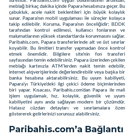
meblağ birkaç dakika içinde Papara hesabınıza geçer. Bu
çabukluk, acele nakit beklentileri için büyük kolaylık
sunar. Papara’nın mobil uygulaması ile süreçler kolayca
takip edilebilir. Koruma, Papara’nın önceliğidir; BDDK
tarafından kontrol edilmesi, kullanıcı fonlarının ve
malumatlarının yüksek standartlarda korunmasını sağlar.
Paribahis.com, Papara transferlerinde alt ve üst sınırlar
koyabilir. Bu limitleri transfer yapmadan önce kontrol
etmek önemlidir. Bilgilere site’nin fon transferi
sayfasından temin edebilirsiniz. Papara üzerinden çekilen
meblağı kartınızla ATM’lerden nakit temin edebilir,
internet alışverişlerinde değerlendirebilir veya başka bir
banka hesabına aktarabilirsiniz. Bu uyum kabiliyeti,
Papara’yı Türkiye’deki ilgi çekici ödeme biçimlerinden
biri yapar. Kısacası, Paribahis.com’dan Papara ile mali
işlem uygulamak, hız, kolaylık, güvenlik ve uyum
kabiliyetini aynı anda sağlayan modern bir çözümdür.
Hatasız cüzdan detayları ve sınırlamalara özen
göstererek gelirlerinizi sorunsuz alabilirsiniz.
Paribahis.com’a Bağlantı