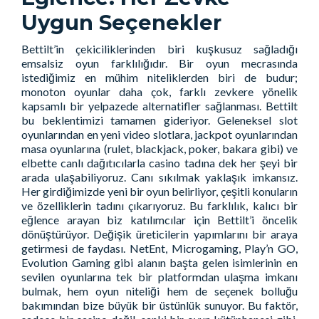
Uygun Seçenekler
Bettilt’in çekiciliklerinden biri kuşkusuz sağladığı
emsalsiz oyun farklılığıdır. Bir oyun mecrasında
istediğimiz en mühim niteliklerden biri de budur;
monoton oyunlar daha çok, farklı zevkere yönelik
kapsamlı bir yelpazede alternatifler sağlanması. Bettilt
bu beklentimizi tamamen gideriyor. Geleneksel slot
oyunlarından en yeni video slotlara, jackpot oyunlarından
masa oyunlarına (rulet, blackjack, poker, bakara gibi) ve
elbette canlı dağıtıcılarla casino tadına dek her şeyi bir
arada ulaşabiliyoruz. Canı sıkılmak yaklaşık imkansız.
Her girdiğimizde yeni bir oyun belirliyor, çeşitli konuların
ve özelliklerin tadını çıkarıyoruz. Bu farklılık, kalıcı bir
eğlence arayan biz katılımcılar için Bettilt’i öncelik
dönüştürüyor. Değişik üreticilerin yapımlarını bir araya
getirmesi de faydası. NetEnt, Microgaming, Play’n GO,
Evolution Gaming gibi alanın başta gelen isimlerinin en
sevilen oyunlarına tek bir platformdan ulaşma imkanı
bulmak, hem oyun niteliği hem de seçenek bolluğu
bakımından bize büyük bir üstünlük sunuyor. Bu faktör,