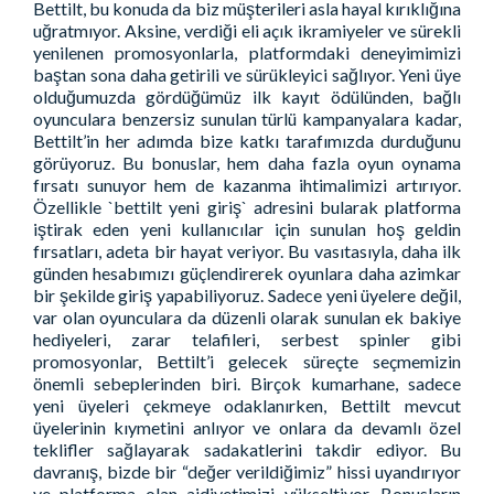
Bettilt, bu konuda da biz müşterileri asla hayal kırıklığına
uğratmıyor. Aksine, verdiği eli açık ikramiyeler ve sürekli
yenilenen promosyonlarla, platformdaki deneyimimizi
baştan sona daha getirili ve sürükleyici sağlıyor. Yeni üye
olduğumuzda gördüğümüz ilk kayıt ödülünden, bağlı
oyunculara benzersiz sunulan türlü kampanyalara kadar,
Bettilt’in her adımda bize katkı tarafımızda durduğunu
görüyoruz. Bu bonuslar, hem daha fazla oyun oynama
fırsatı sunuyor hem de kazanma ihtimalimizi artırıyor.
Özellikle `bettilt yeni giriş` adresini bularak platforma
iştirak eden yeni kullanıcılar için sunulan hoş geldin
fırsatları, adeta bir hayat veriyor. Bu vasıtasıyla, daha ilk
günden hesabımızı güçlendirerek oyunlara daha azimkar
bir şekilde giriş yapabiliyoruz. Sadece yeni üyelere değil,
var olan oyunculara da düzenli olarak sunulan ek bakiye
hediyeleri, zarar telafileri, serbest spinler gibi
promosyonlar, Bettilt’i gelecek süreçte seçmemizin
önemli sebeplerinden biri. Birçok kumarhane, sadece
yeni üyeleri çekmeye odaklanırken, Bettilt mevcut
üyelerinin kıymetini anlıyor ve onlara da devamlı özel
teklifler sağlayarak sadakatlerini takdir ediyor. Bu
davranış, bizde bir “değer verildiğimiz” hissi uyandırıyor
ve platforma olan aidiyetimizi yükseltiyor. Bonusların