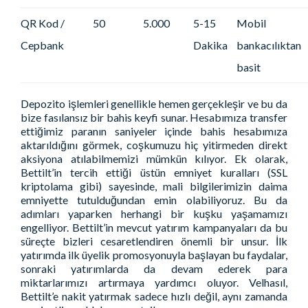
QR Kod /
50
5.000
5-15
Mobil
Cepbank
Dakika
bankacılıktan
basit
Depozito işlemleri genellikle hemen gerçekleşir ve bu da
bize fasılansız bir bahis keyfi sunar. Hesabımıza transfer
ettiğimiz paranın saniyeler içinde bahis hesabımıza
aktarıldığını görmek, coşkumuzu hiç yitirmeden direkt
aksiyona atılabilmemizi mümkün kılıyor. Ek olarak,
Bettilt’in tercih ettiği üstün emniyet kuralları (SSL
kriptolama gibi) sayesinde, mali bilgilerimizin daima
emniyette tutulduğundan emin olabiliyoruz. Bu da
adımları yaparken herhangi bir kuşku yaşamamızı
engelliyor. Bettilt’in mevcut yatırım kampanyaları da bu
süreçte bizleri cesaretlendiren önemli bir unsur. İlk
yatırımda ilk üyelik promosyonuyla başlayan bu faydalar,
sonraki yatırımlarda da devam ederek para
miktarlarımızı artırmaya yardımcı oluyor. Velhasıl,
Bettilt’e nakit yatırmak sadece hızlı değil, aynı zamanda