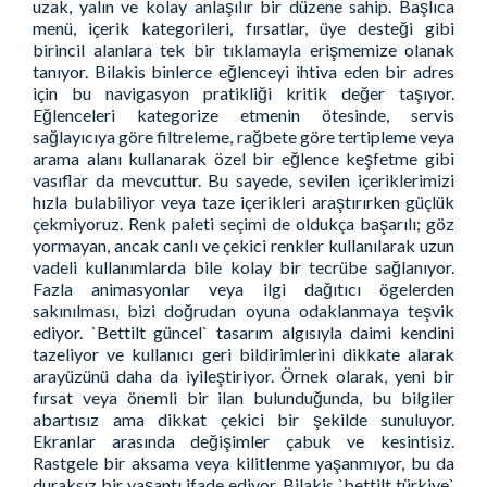
uzak, yalın ve kolay anlaşılır bir düzene sahip. Başlıca
menü, içerik kategorileri, fırsatlar, üye desteği gibi
birincil alanlara tek bir tıklamayla erişmemize olanak
tanıyor. Bilakis binlerce eğlenceyi ihtiva eden bir adres
için bu navigasyon pratikliği kritik değer taşıyor.
Eğlenceleri kategorize etmenin ötesinde, servis
sağlayıcıya göre filtreleme, rağbete göre tertipleme veya
arama alanı kullanarak özel bir eğlence keşfetme gibi
vasıflar da mevcuttur. Bu sayede, sevilen içeriklerimizi
hızla bulabiliyor veya taze içerikleri araştırırken güçlük
çekmiyoruz. Renk paleti seçimi de oldukça başarılı; göz
yormayan, ancak canlı ve çekici renkler kullanılarak uzun
vadeli kullanımlarda bile kolay bir tecrübe sağlanıyor.
Fazla animasyonlar veya ilgi dağıtıcı ögelerden
sakınılması, bizi doğrudan oyuna odaklanmaya teşvik
ediyor. `Bettilt güncel` tasarım algısıyla daimi kendini
tazeliyor ve kullanıcı geri bildirimlerini dikkate alarak
arayüzünü daha da iyileştiriyor. Örnek olarak, yeni bir
fırsat veya önemli bir ilan bulunduğunda, bu bilgiler
abartısız ama dikkat çekici bir şekilde sunuluyor.
Ekranlar arasında değişimler çabuk ve kesintisiz.
Rastgele bir aksama veya kilitlenme yaşanmıyor, bu da
duraksız bir yaşantı ifade ediyor. Bilakis `bettilt türkiye`