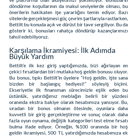
döndürme koşullarının da makul seviyelerde olması, bu
önerilerin hakikaten işe yararlığını temin ediyor. Bazı
sitelerde gerçekleşmesi güç çevrim şartlarıyla rastlarken,
Bettilt bu konuda açık ve dürüst bir tavır sergiliyor. Bu da
gösterir ki, bonusları rahatça döndürüp kazançlarımızı
tahsil edebiliyoruz.
Karşılama İkramiyesi: İlk Adımda
Büyük Yardım
Bettilt’e ilk kez giriş yaptığımızda, bizi ağırlayan en
çekici fırsatlardan biri mutlaka hoş geldin bonusu oluyor.
Bu bonus, tıpkı Bettilt’in üyelere “Hoş geldin, işte sana
bizden bir başlangıç hediyesi!” söyleyiş biçimi.
Ekseriyetle ilk finansman sürecimizle eşlik eden bu
üstünlük, yatırdığımız meblağın belirli bir yüzdesi
oranında ekstra bakiye olarak hesabımıza yansıyor. Bu,
sıradan bir bonus olmanın ötesinde, oyunlara daha
kuvvetli bir giriş gerçekleştirme ve sonuç olarak daha
fazla oyun oynama, değişik kategorileri test etme fırsatı
bulma ifade ediyor. Örneğin, %100 oranında bir hoş
geldin ikramiyesi, 500 TL yatırdığımızda hesabımıza ek