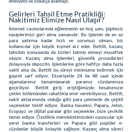
emniyetli ve oldukça avantajlı.
Gelirleri Tahsil Etme Pratikliği:
Nakitimiz Elimize Nasıl Ulaşır?
İnternet casinolarında eğlenmenin en hoş yanı, şüphesiz
nasiplerimizi geri alma zamanıdır. Bu işlemin de en az
para yatırma kadar hızlı ve sorunsuz olması, biz
kullanıcılar için büyük kıymet arz eder. Bettilt, kazanç
tahsilatı konusunda da bizleri tatmin etmeyi muvaffak
oluyor. Kazanç alma işlemleri, güvenlik prosedürleri
dolayısıyla depozito işlemlerine göre hafifçe daha fazla
vakit alsa da, Bettilt bu süreyi minimuma indirmek için
gayret sarf ediyor. Ekseriyetle 24 ila 48 saat içinde
aşamalarımız tamamlanarak paramız cüzdanımıza
geçiriliyor. `Bettilt giriş` eriştiğimizde, hesabımızın
çekim bölümünden rahatlıkla emir verebiliyoruz. Bettilt,
nakit aktarımında olduğu gibi para çekmede de çeşitli
seçenekler teklif ediyor. Banka havalesi, Papara, Jeton,
Ecopayz ve dijital paralar gibi seçenekler, bize çeviklik
temin ediyor. Özellikle memleketimizdeki oyuncular için
yerel banka transferleri ve Papara gibi popüler e-
cüzdanlar büyük kolaylık sağlıyor. Kazanç alma süreci