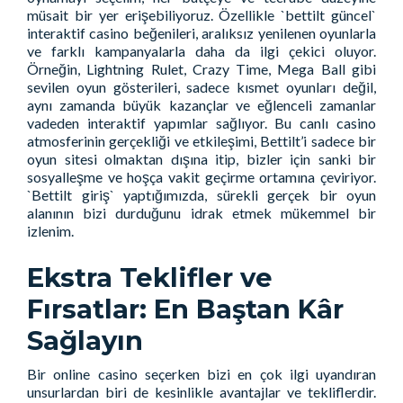
müsait bir yer erişebiliyoruz. Özellikle `bettilt güncel`
interaktif casino beğenileri, aralıksız yenilenen oyunlarla
ve farklı kampanyalarla daha da ilgi çekici oluyor.
Örneğin, Lightning Rulet, Crazy Time, Mega Ball gibi
sevilen oyun gösterileri, sadece kısmet oyunları değil,
aynı zamanda büyük kazançlar ve eğlenceli zamanlar
vadeden interaktif yapımlar sağlıyor. Bu canlı casino
atmosferinin gerçekliği ve etkileşimi, Bettilt’i sadece bir
oyun sitesi olmaktan dışına itip, bizler için sanki bir
sosyalleşme ve hoşça vakit geçirme ortamına çeviriyor.
`Bettilt giriş` yaptığımızda, sürekli gerçek bir oyun
alanının bizi durduğunu idrak etmek mükemmel bir
izlenim.
Ekstra Teklifler ve
Fırsatlar: En Baştan Kâr
Sağlayın
Bir online casino seçerken bizi en çok ilgi uyandıran
unsurlardan biri de kesinlikle avantajlar ve tekliflerdir.