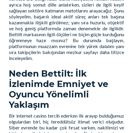
ayrıca hoş somut dille anlatırken, sizleri de ilgili keyif
sağlayan sektöre katmanın metotlarını arayacağız. Şunu
söyleyelim, başarılı ideal aktif süreç anları tek başına
kazanmakla ilişkili görülmez; yanı sıra huzurlu, objektif
ve hoş geniş platformda zaman denemekle de ilgilidir.
Bettilt markasının ilgili ölçüleri ne biçim güçle kurduğunu
öğrenmeye hazır mısınız? Bu durumda başlayın,
platformunun muazzam evrenine tek yürek dalalım yanı
sıra takipçilerin bakışından mezkur sayfayı daha titizce
inceleyelim.
Neden Bettilt: İlk
İzlenimde Emniyet ve
Oyuncu Yönelimli
Yaklaşım
Bir internet casino tercih ederken ilk arayıp bulduğumuz
olgulardan biri, hiç tereddütsüz itimat verici oluşudur.
Siber evrende bu kadar çok fırsat varken, nakitimizi ve