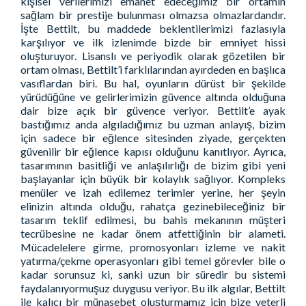
kişisel verilerimizi emanet edeceğimiz bir ortamın
sağlam bir prestije bulunması olmazsa olmazlardandır.
İşte Bettilt, bu maddede beklentilerimizi fazlasıyla
karşılıyor ve ilk izlenimde bizde bir emniyet hissi
oluşturuyor. Lisanslı ve periyodik olarak gözetilen bir
ortam olması, Bettilt’i farklılarından ayırdeden en başlıca
vasıflardan biri. Bu hal, oyunların dürüst bir şekilde
yürüdüğüne ve gelirlerimizin güvence altında olduğuna
dair bize açık bir güvence veriyor. Bettilt’e ayak
bastığımız anda algıladığımız bu uzman anlayış, bizim
için sadece bir eğlence sitesinden ziyade, gerçekten
güvenilir bir eğlence kapısı olduğunu kanıtlıyor. Ayrıca,
tasarımının basitliği ve anlaşılırlığı de bizim gibi yeni
başlayanlar için büyük bir kolaylık sağlıyor. Kompleks
menüler ve izah edilemez terimler yerine, her şeyin
elinizin altında olduğu, rahatça gezinebileceğiniz bir
tasarım teklif edilmesi, bu bahis mekanının müşteri
tecrübesine ne kadar önem atfettiğinin bir alameti.
Mücadelelere girme, promosyonları izleme ve nakit
yatırma/çekme operasyonları gibi temel görevler bile o
kadar sorunsuz ki, sanki uzun bir süredir bu sistemi
faydalanıyormuşuz duygusu veriyor. Bu ilk algılar, Bettilt
ile kalıcı bir münasebet oluşturmamız için bize yeterli