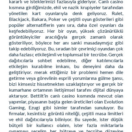
kararlı ve isteklerimizi fazlasıyla gideriyor. Canlı casino
kısmına girdiğimizde, ehil ve nazik krupiyeler tarafından
yönetilen kart oyunlarıyla denk geliyoruz. Rulet,
Blackjack, Bakara, Poker ve çeşitli oyun gösterileri gibi
popüler alternatiflerin yanı sıra, daha özel oyunları da
keşfedebiliyoruz. Her bir oyun, yüksek çözünürlüklü
görüntüleyiciler aracılığıyla gerçek zamanlı olarak
gösteriliyor, böylece her anı sanki masadaymışız gibi
takip edebiliyoruz. Bu, sıradan bir çevrimiçi oyundan çok
daha fazlası; etkileşimli ve toplumsal bir tecrübe. Gerçek
dağıtıcılarla sohbet edebilme, diğer katılımcılarla
etkileşim kurabilme imkanı, bu deneyimi daha da
geliştiriyor. merak ettiğimiz bir problemi hemen dile
getirme veya görevlinin esprili yorumlarına gülme şansı,
bizi kimsesiz hissetmekten uzaklaştırıyor ve gerçek bir
kumarhane ortamının iletişimsel tarafını dijital dünyaya
aktarıyor. Bettilt’in canlı casino kısmında mevcut olan
yapımlar, piyasanın başta gelen üreticileri olan Evolution
Gaming, Ezugi gibi isimler tarafından sunuluyor. Bu
firmalar, kesintisiz görüntü niteliği, çeşitli masa limitleri
ve ehil dağıtıcılarıyla biliniyor. Bu sayede, ister düşük
bütçeli bir kullanıcı olalım, ister fazla miktarlarla
oynamayı seçelim, her bütçeye ve tecrübe düzeyine