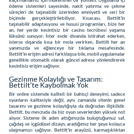
ödeme sistemleri sayesinde, nakit yatırma ve çekme
süreçleri de taşınabilir üzerinden emniyetli ve seri bir
biçimde gerçekleştirilebiliyor. Kısacası, Bettilt’in
taşınabilir adaptasyonu ve hususi programları, bize her
an, her yerde kesintisiz bir casino tecrübesi yaşama
lüksünü sunuyor. İster evde divanda istirahat ederken,
isterse dışarıda kısa bir mola verirken, Bettilt her an
yanımızda ve eğlenceye bir tıklama mesafesinde.
Bettilt’in erişim adresi farklılaşsa bile, mobil uygulamalar
genellikle otomatik olarak güncel adrese yönlendirerek
kesintisiz erişim sağlıyor.
Gezinme Kolaylığı ve Tasarım:
Bettilt’te Kaybolmak Yok
Bir online sistemde kaliteli bir bahisçi deneyimi, sadece
oyunların kalitesiyle değil, aynı zamanda sitenin genel
tasarımı ve gezinme kolaylığıyla da doğrudan ilişkilidir.
Bettilt, bu mevzuda da biz oyun severlerden yüksek not
alıyor. Sisteme ilk adım attığımızda buluştuğumuz saf,
çağdaş ve içgüdüsel dizayn, aradığımız her şeye kolayca
ulaşmamızı sağlıyor. Bettilt’in arayüzü, karmaşıklıktan