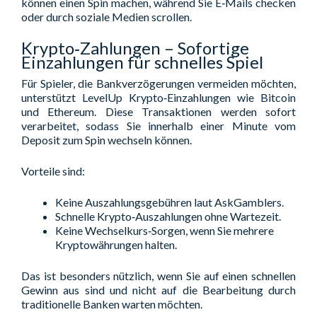
können einen Spin machen, während Sie E‑Mails checken
oder durch soziale Medien scrollen.
Krypto‑Zahlungen – Sofortige
Einzahlungen für schnelles Spiel
Für Spieler, die Bankverzögerungen vermeiden möchten,
unterstützt LevelUp Krypto‑Einzahlungen wie Bitcoin
und Ethereum. Diese Transaktionen werden sofort
verarbeitet, sodass Sie innerhalb einer Minute vom
Deposit zum Spin wechseln können.
Vorteile sind:
Keine Auszahlungsgebühren laut AskGamblers.
Schnelle Krypto‑Auszahlungen ohne Wartezeit.
Keine Wechselkurs‑Sorgen, wenn Sie mehrere
Kryptowährungen halten.
Das ist besonders nützlich, wenn Sie auf einen schnellen
Gewinn aus sind und nicht auf die Bearbeitung durch
traditionelle Banken warten möchten.