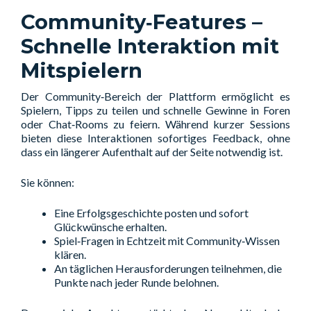
Community‑Features –
Schnelle Interaktion mit
Mitspielern
Der Community‑Bereich der Plattform ermöglicht es
Spielern, Tipps zu teilen und schnelle Gewinne in Foren
oder Chat‑Rooms zu feiern. Während kurzer Sessions
bieten diese Interaktionen sofortiges Feedback, ohne
dass ein längerer Aufenthalt auf der Seite notwendig ist.
Sie können:
Eine Erfolgsgeschichte posten und sofort
Glückwünsche erhalten.
Spiel‑Fragen in Echtzeit mit Community‑Wissen
klären.
An täglichen Herausforderungen teilnehmen, die
Punkte nach jeder Runde belohnen.