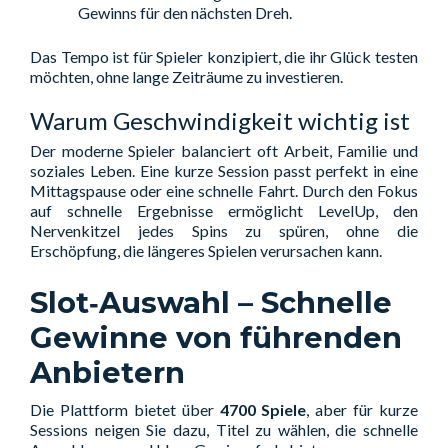
Gewinns für den nächsten Dreh.
Das Tempo ist für Spieler konzipiert, die ihr Glück testen
möchten, ohne lange Zeiträume zu investieren.
Warum Geschwindigkeit wichtig ist
Der moderne Spieler balanciert oft Arbeit, Familie und
soziales Leben. Eine kurze Session passt perfekt in eine
Mittagspause oder eine schnelle Fahrt. Durch den Fokus
auf schnelle Ergebnisse ermöglicht LevelUp, den
Nervenkitzel jedes Spins zu spüren, ohne die
Erschöpfung, die längeres Spielen verursachen kann.
Slot‑Auswahl – Schnelle
Gewinne von führenden
Anbietern
Die Plattform bietet über
4700 Spiele
, aber für kurze
Sessions neigen Sie dazu, Titel zu wählen, die schnelle