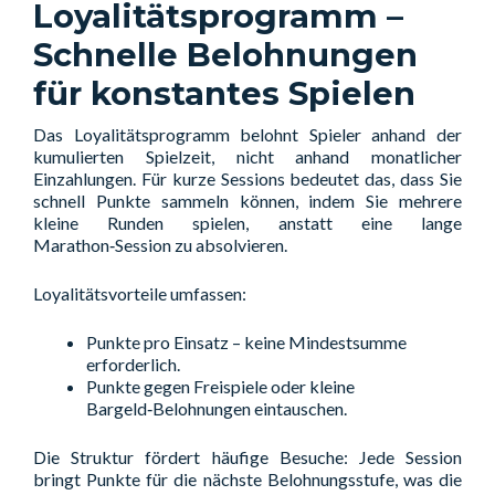
Loyalitätsprogramm –
Schnelle Belohnungen
für konstantes Spielen
Das Loyalitätsprogramm belohnt Spieler anhand der
kumulierten Spielzeit, nicht anhand monatlicher
Einzahlungen. Für kurze Sessions bedeutet das, dass Sie
schnell Punkte sammeln können, indem Sie mehrere
kleine Runden spielen, anstatt eine lange
Marathon‑Session zu absolvieren.
Loyalitätsvorteile umfassen:
Punkte pro Einsatz – keine Mindestsumme
erforderlich.
Punkte gegen Freispiele oder kleine
Bargeld‑Belohnungen eintauschen.
Die Struktur fördert häufige Besuche: Jede Session
bringt Punkte für die nächste Belohnungsstufe, was die