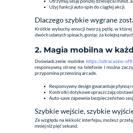
Utrzymuj sesję poniżej dziesięciu minut,
Użyj funkcji auto‑spin do ciągłej akcji.
Dlaczego szybkie wygrane zost
Krótkie wybuchy emocji tworzą pętlę, w której
dwóch udanych spinach, goniąc za kolejną naty
2. Magia mobilna w każd
Doświadczenie mobilne
https://ultracasino-offi
responsywną stronę na telefonie i można zaczyna
przypomina przenośną arcade.
Responsywny design gwarantuje płynną ro
Kontrolki dotykowe upraszczają obstawia
Auto‑save zapewnia bezpieczeństwo sesji, 
Szybkie wejście, szybkie wyjści
Ze względu na lekkość interfejsu, możesz przełą
mniej niż pięć sekund.