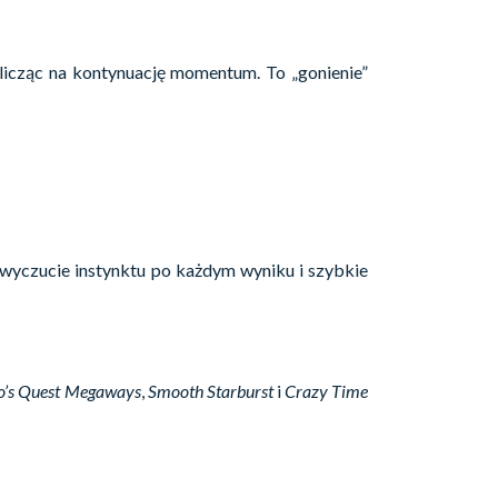
 licząc na kontynuację momentum. To „gonienie”
 wyczucie instynktu po każdym wyniku i szybkie
o’s Quest Megaways
,
Smooth Starburst
i
Crazy Time