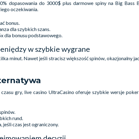
100% dopasowania do 3000$ plus darmowe spiny na Big Bass Bo
iego oczekiwania.
ać bonus.
nza dla szybkich szans.
5x dla bonusu podstawowego.
ieniędzy w szybkie wygrane
ka minut. Nawet jeśli stracisz większość spinów, okazjonalny j
lternatywa
zasu gry, live casino UltraCasino oferuje szybkie wersje pokera
spinów.
bkich rund.
 jeśli czas jest ograniczony.
dejmowaniem decyzji