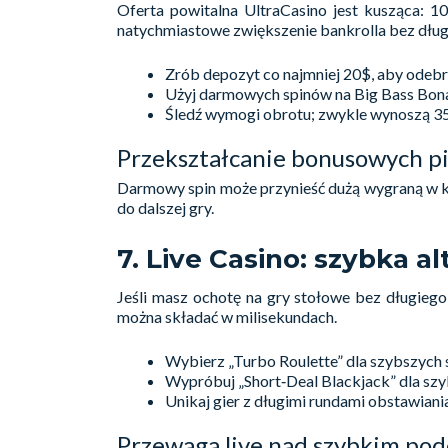
Oferta powitalna UltraCasino jest kusząca: 
natychmiastowe zwiększenie bankrolla bez dług
Zrób depozyt co najmniej 20$, aby odebr
Użyj darmowych spinów na Big Bass Bona
Śledź wymogi obrotu; zwykle wynoszą 3
Przekształcanie bonusowych p
Darmowy spin może przynieść dużą wygraną w kil
do dalszej gry.
7. Live Casino: szybka a
Jeśli masz ochotę na gry stołowe bez długiego c
można składać w milisekundach.
Wybierz „Turbo Roulette” dla szybszych 
Wypróbuj „Short‑Deal Blackjack” dla szy
Unikaj gier z długimi rundami obstawiania,
Przewaga live nad szybkim po