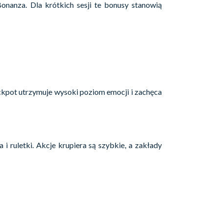
nanza. Dla krótkich sesji te bonusy stanowią
ackpot utrzymuje wysoki poziom emocji i zachęca
 i ruletki. Akcje krupiera są szybkie, a zakłady