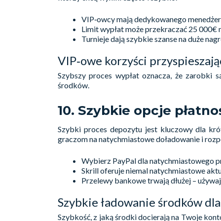
VIP‑owcy mają dedykowanego menedżera
Limit wypłat może przekraczać 25 000€ m
Turnieje dają szybkie szanse na duże nagr
VIP‑owe korzyści przyspieszaj
Szybszy proces wypłat oznacza, że zarobki s
środków.
10. Szybkie opcje płat
Szybki proces depozytu jest kluczowy dla krótk
graczom na natychmiastowe doładowanie i rozpo
Wybierz PayPal dla natychmiastowego p
Skrill oferuje niemal natychmiastowe aktu
Przelewy bankowe trwają dłużej – używaj ic
Szybkie ładowanie środków dl
Szybkość, z jaką środki docierają na Twoje ko