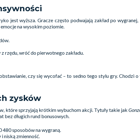
ensywności
zyko jest wyższa. Gracze często podwajają zakład po wygranej,
e emocje na wysokim poziomie.
dów.
ny z rzędu, wróć do pierwotnego zakładu.
stawianie, czy się wycofać – to sedno tego stylu gry. Chodzi o
ich zysków
w, które sprzyjają krótkim wybuchom akcji. Tytuły takie jak
Gonz
łat bez długich rund bonusowych.
0 480 sposobów na wygraną.
 i niską zmienność.