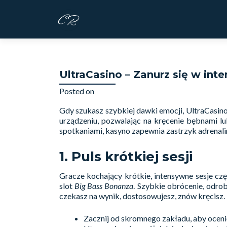
S
k
i
p
t
UltraCasino – Zanurz się w in
o
c
Posted on
May 11, 2026
o
Gdy szukasz szybkiej dawki emocji, UltraCasino
n
urządzeniu, pozwalając na kręcenie bębnami lu
t
spotkaniami, kasyno zapewnia zastrzyk adrenalin
e
n
1. Puls krótkiej sesji
t
Gracze kochający krótkie, intensywne sesje cz
slot
Big Bass Bonanza
. Szybkie obrócenie, odrob
czekasz na wynik, dostosowujesz, znów kręcisz.
Zacznij od skromnego zakładu, aby oceni