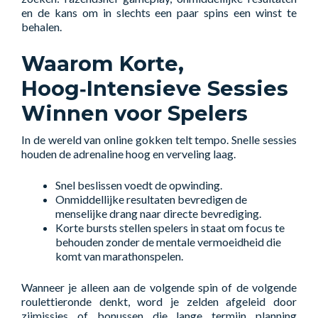
en de kans om in slechts een paar spins een winst te
behalen.
Waarom Korte,
Hoog‑Intensieve Sessies
Winnen voor Spelers
In de wereld van online gokken telt tempo. Snelle sessies
houden de adrenaline hoog en verveling laag.
Snel beslissen voedt de opwinding.
Onmiddellijke resultaten bevredigen de
menselijke drang naar directe bevrediging.
Korte bursts stellen spelers in staat om focus te
behouden zonder de mentale vermoeidheid die
komt van marathonspelen.
Wanneer je alleen aan de volgende spin of de volgende
roulettieronde denkt, word je zelden afgeleid door
zijmissies of bonussen die lange termijn planning