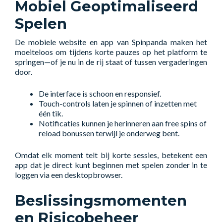
Mobiel Geoptimaliseerd
Spelen
De mobiele website en app van Spinpanda maken het
moeiteloos om tijdens korte pauzes op het platform te
springen—of je nu in de rij staat of tussen vergaderingen
door.
De interface is schoon en responsief.
Touch-controls laten je spinnen of inzetten met
één tik.
Notificaties kunnen je herinneren aan free spins of
reload bonussen terwijl je onderweg bent.
Omdat elk moment telt bij korte sessies, betekent een
app dat je direct kunt beginnen met spelen zonder in te
loggen via een desktopbrowser.
Beslissingsmomenten
en Risicobeheer