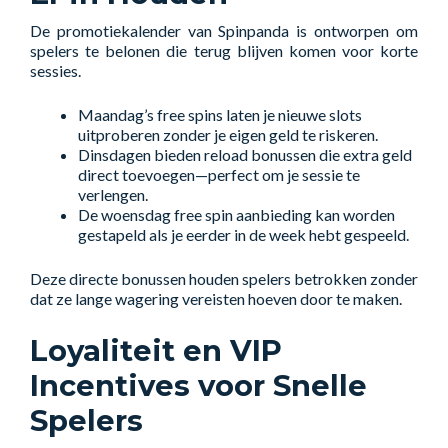
De promotiekalender van Spinpanda is ontworpen om
spelers te belonen die terug blijven komen voor korte
sessies.
Maandag’s free spins laten je nieuwe slots
uitproberen zonder je eigen geld te riskeren.
Dinsdagen bieden reload bonussen die extra geld
direct toevoegen—perfect om je sessie te
verlengen.
De woensdag free spin aanbieding kan worden
gestapeld als je eerder in de week hebt gespeeld.
Deze directe bonussen houden spelers betrokken zonder
dat ze lange wagering vereisten hoeven door te maken.
Loyaliteit en VIP
Incentives voor Snelle
Spelers