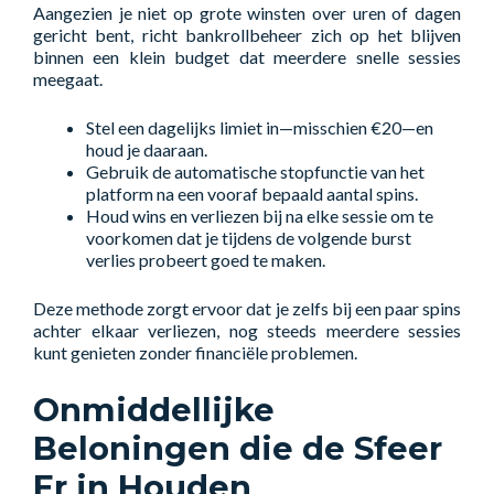
Aangezien je niet op grote winsten over uren of dagen
gericht bent, richt bankrollbeheer zich op het blijven
binnen een klein budget dat meerdere snelle sessies
meegaat.
Stel een dagelijks limiet in—misschien €20—en
houd je daaraan.
Gebruik de automatische stopfunctie van het
platform na een vooraf bepaald aantal spins.
Houd wins en verliezen bij na elke sessie om te
voorkomen dat je tijdens de volgende burst
verlies probeert goed te maken.
Deze methode zorgt ervoor dat je zelfs bij een paar spins
achter elkaar verliezen, nog steeds meerdere sessies
kunt genieten zonder financiële problemen.
Onmiddellijke
Beloningen die de Sfeer
Er in Houden