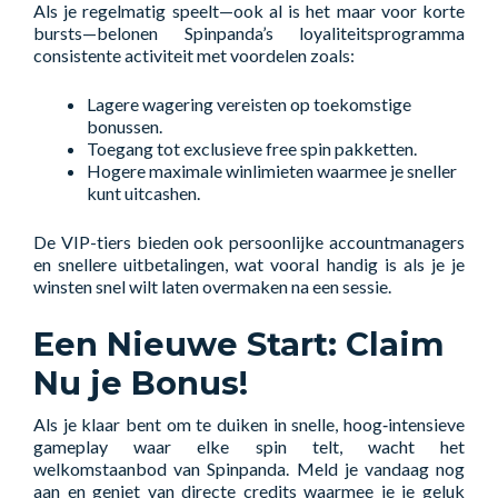
Als je regelmatig speelt—ook al is het maar voor korte
bursts—belonen Spinpanda’s loyaliteitsprogramma
consistente activiteit met voordelen zoals:
Lagere wagering vereisten op toekomstige
bonussen.
Toegang tot exclusieve free spin pakketten.
Hogere maximale winlimieten waarmee je sneller
kunt uitcashen.
De VIP-tiers bieden ook persoonlijke accountmanagers
en snellere uitbetalingen, wat vooral handig is als je je
winsten snel wilt laten overmaken na een sessie.
Een Nieuwe Start: Claim
Nu je Bonus!
Als je klaar bent om te duiken in snelle, hoog‑intensieve
gameplay waar elke spin telt, wacht het
welkomstaanbod van Spinpanda. Meld je vandaag nog
aan en geniet van directe credits waarmee je je geluk