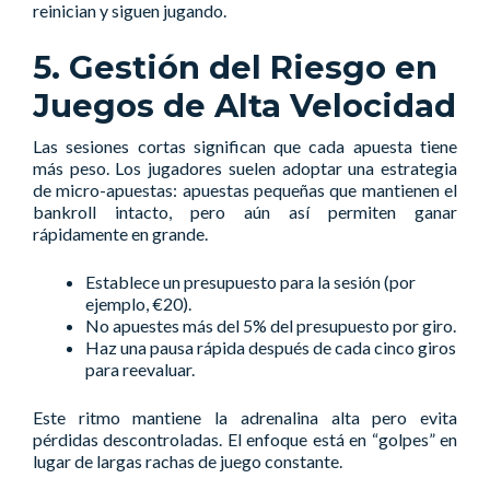
reinician y siguen jugando.
5. Gestión del Riesgo en
Juegos de Alta Velocidad
Las sesiones cortas significan que cada apuesta tiene
más peso. Los jugadores suelen adoptar una estrategia
de micro-apuestas: apuestas pequeñas que mantienen el
bankroll intacto, pero aún así permiten ganar
rápidamente en grande.
Establece un presupuesto para la sesión (por
ejemplo, €20).
No apuestes más del 5% del presupuesto por giro.
Haz una pausa rápida después de cada cinco giros
para reevaluar.
Este ritmo mantiene la adrenalina alta pero evita
pérdidas descontroladas. El enfoque está en “golpes” en
lugar de largas rachas de juego constante.