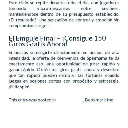
Este ciclo se repite durante todo el día, con jugadores
tomando micro-descansos entre sesiones,
manteniéndose dentro de su presupuesto establecido.
¿El resultado? Una sensación de control y emoción sin
compromisos largos.
El Empuje Final – ¡Consigue 150
Giros Gratis Ahora!
Si buscas sumergirte directamente en acción de alta
intensidad, la oferta de bienvenida de Spinmama te da
exactamente eso—una oportunidad de girar rápido y
ganar rápido. Obtén tus giros gratis ahora y descubre
qué tan rápido pueden cambiar las fortunas cuando
juegas en sesiones cortas con propósito y estrategia.
¡Feliz spin!
This entry was posted in
Uncategorized
. Bookmark the
permalink
.