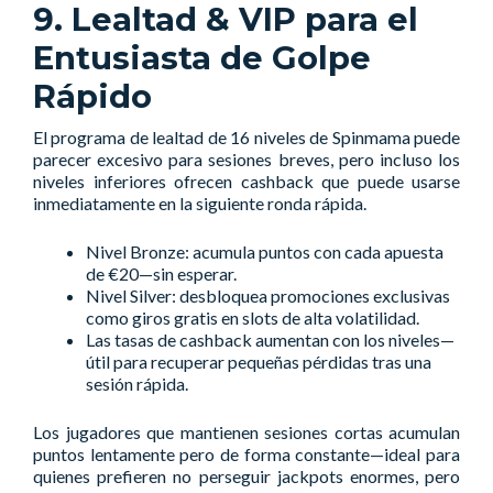
9. Lealtad & VIP para el
Entusiasta de Golpe
Rápido
El programa de lealtad de 16 niveles de Spinmama puede
parecer excesivo para sesiones breves, pero incluso los
niveles inferiores ofrecen cashback que puede usarse
inmediatamente en la siguiente ronda rápida.
Nivel Bronze: acumula puntos con cada apuesta
de €20—sin esperar.
Nivel Silver: desbloquea promociones exclusivas
como giros gratis en slots de alta volatilidad.
Las tasas de cashback aumentan con los niveles—
útil para recuperar pequeñas pérdidas tras una
sesión rápida.
Los jugadores que mantienen sesiones cortas acumulan
puntos lentamente pero de forma constante—ideal para
quienes prefieren no perseguir jackpots enormes, pero