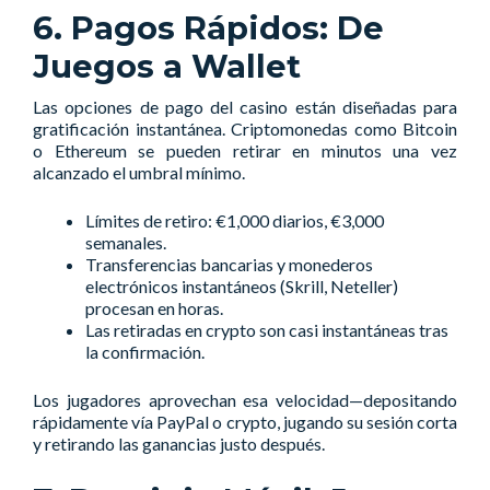
6. Pagos Rápidos: De
Juegos a Wallet
Las opciones de pago del casino están diseñadas para
gratificación instantánea. Criptomonedas como Bitcoin
o Ethereum se pueden retirar en minutos una vez
alcanzado el umbral mínimo.
Límites de retiro: €1,000 diarios, €3,000
semanales.
Transferencias bancarias y monederos
electrónicos instantáneos (Skrill, Neteller)
procesan en horas.
Las retiradas en crypto son casi instantáneas tras
la confirmación.
Los jugadores aprovechan esa velocidad—depositando
rápidamente vía PayPal o crypto, jugando su sesión corta
y retirando las ganancias justo después.