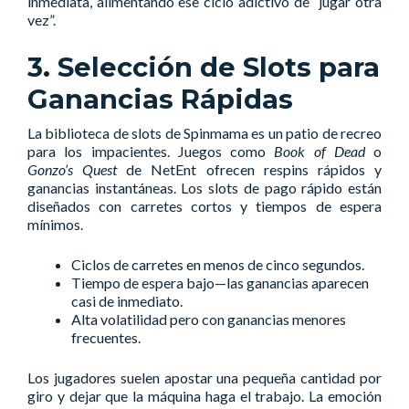
inmediata, alimentando ese ciclo adictivo de “jugar otra
vez”.
3. Selección de Slots para
Ganancias Rápidas
La biblioteca de slots de Spinmama es un patio de recreo
para los impacientes. Juegos como
Book of Dead
o
Gonzo’s Quest
de NetEnt ofrecen respins rápidos y
ganancias instantáneas. Los slots de pago rápido están
diseñados con carretes cortos y tiempos de espera
mínimos.
Ciclos de carretes en menos de cinco segundos.
Tiempo de espera bajo—las ganancias aparecen
casi de inmediato.
Alta volatilidad pero con ganancias menores
frecuentes.
Los jugadores suelen apostar una pequeña cantidad por
giro y dejar que la máquina haga el trabajo. La emoción