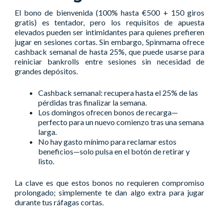
El bono de bienvenida (100% hasta €500 + 150 giros
gratis) es tentador, pero los requisitos de apuesta
elevados pueden ser intimidantes para quienes prefieren
jugar en sesiones cortas. Sin embargo, Spinmama ofrece
cashback semanal de hasta 25%, que puede usarse para
reiniciar bankrolls entre sesiones sin necesidad de
grandes depósitos.
Cashback semanal: recupera hasta el 25% de las
pérdidas tras finalizar la semana.
Los domingos ofrecen bonos de recarga—
perfecto para un nuevo comienzo tras una semana
larga.
No hay gasto mínimo para reclamar estos
beneficios—solo pulsa en el botón de retirar y
listo.
La clave es que estos bonos no requieren compromiso
prolongado; simplemente te dan algo extra para jugar
durante tus ráfagas cortas.