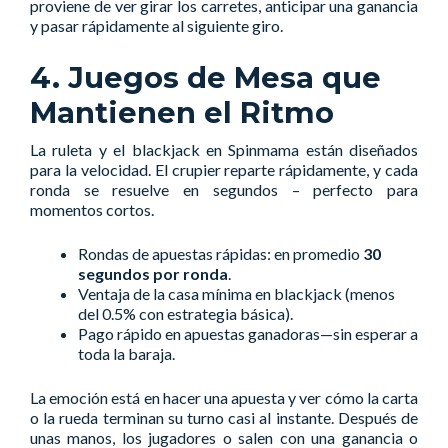
proviene de ver girar los carretes, anticipar una ganancia
y pasar rápidamente al siguiente giro.
4. Juegos de Mesa que
Mantienen el Ritmo
La ruleta y el blackjack en Spinmama están diseñados
para la velocidad. El crupier reparte rápidamente, y cada
ronda se resuelve en segundos – perfecto para
momentos cortos.
Rondas de apuestas rápidas: en promedio
30
segundos por ronda
.
Ventaja de la casa mínima en blackjack (menos
del 0.5% con estrategia básica).
Pago rápido en apuestas ganadoras—sin esperar a
toda la baraja.
La emoción está en hacer una apuesta y ver cómo la carta
o la rueda terminan su turno casi al instante. Después de
unas manos, los jugadores o salen con una ganancia o