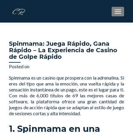
S
MENU
k
i
p
t
Spinmama: Juega Rápido, Gana
o
Rápido – La Experiencia de Casino
c
de Golpe Rápido
o
n
Posted on
May 8, 2026
t
Spinmama es un casino que prospera con la adrenalina. Si
e
eres del tipo que ama la emoción, una vuelta rápida y la
n
sensación instantánea de un pago, este es el lugar para ti.
t
Con más de 6,000 títulos de 69 las mejores casas de
software, la plataforma ofrece una gran cantidad de
juegos de acción rápida que se adaptan al estilo de juego
de sesiones cortas y alta intensidad.
1. Spinmama en una