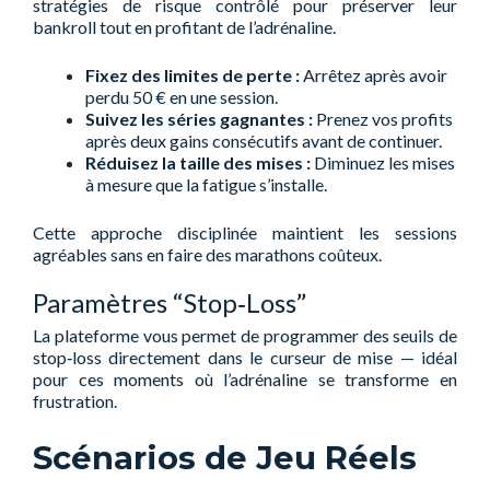
stratégies de risque contrôlé pour préserver leur
bankroll tout en profitant de l’adrénaline.
Fixez des limites de perte :
Arrêtez après avoir
perdu 50 € en une session.
Suivez les séries gagnantes :
Prenez vos profits
après deux gains consécutifs avant de continuer.
Réduisez la taille des mises :
Diminuez les mises
à mesure que la fatigue s’installe.
Cette approche disciplinée maintient les sessions
agréables sans en faire des marathons coûteux.
Paramètres “Stop‑Loss”
La plateforme vous permet de programmer des seuils de
stop‑loss directement dans le curseur de mise — idéal
pour ces moments où l’adrénaline se transforme en
frustration.
Scénarios de Jeu Réels