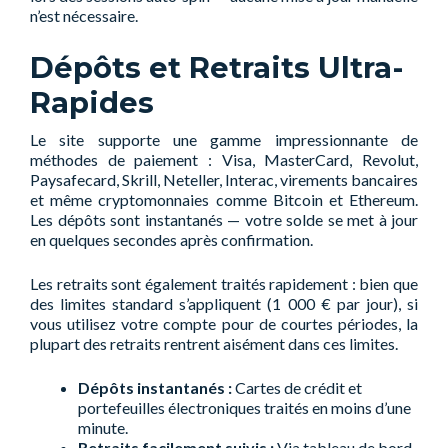
n’est nécessaire.
Dépôts et Retraits Ultra-
Rapides
Le site supporte une gamme impressionnante de
méthodes de paiement : Visa, MasterCard, Revolut,
Paysafecard, Skrill, Neteller, Interac, virements bancaires
et même cryptomonnaies comme Bitcoin et Ethereum.
Les dépôts sont instantanés — votre solde se met à jour
en quelques secondes après confirmation.
Les retraits sont également traités rapidement : bien que
des limites standard s’appliquent (1 000 € par jour), si
vous utilisez votre compte pour de courtes périodes, la
plupart des retraits rentrent aisément dans ces limites.
Dépôts instantanés :
Cartes de crédit et
portefeuilles électroniques traités en moins d’une
minute.
Retraits facilement suivis :
Via tableau de bord