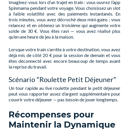
Imaginez-vous lors d’un trajet en train : vous ouvrez l’app
Spinmama pendant votre voyage. Vous choisissez un slot
à faible volatilité avec des paiements instantanés. En
trois minutes, vous avez décroché deux mini‑gains ; vous
relancez et en obtenez un troisième qui augmente votre
solde de 30 €. Vous êtes ravi — vous avez réalisé plus
qu’en une heure de jeu à la maison.
Lorsque votre train s’arrête à votre destination, vous avez
déjà mis de côté 20 € pour la session de demain et vous
êtes déconnecté avec encore beaucoup de temps avant
la reprise du travail.
Scénario “Roulette Petit Déjeuner”
Un tour rapide au live roulette pendant le petit déjeuner
peut vous rapporter assez d’argent supplémentaire pour
couvrir votre déjeuner — pas besoin de jouer longtemps.
Récompenses pour
Maintenir la Dynamique