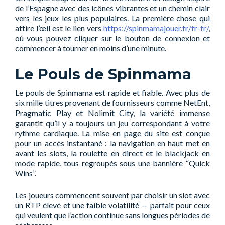
de l’Espagne avec des icônes vibrantes et un chemin clair
vers les jeux les plus populaires. La première chose qui
attire l’œil est le lien vers
https://spinmamajouer.fr/fr-fr/
,
où vous pouvez cliquer sur le bouton de connexion et
commencer à tourner en moins d’une minute.
Le Pouls de Spinmama
Le pouls de Spinmama est rapide et fiable. Avec plus de
six mille titres provenant de fournisseurs comme NetEnt,
Pragmatic Play et Nolimit City, la variété immense
garantit qu’il y a toujours un jeu correspondant à votre
rythme cardiaque. La mise en page du site est conçue
pour un accès instantané : la navigation en haut met en
avant les slots, la roulette en direct et le blackjack en
mode rapide, tous regroupés sous une bannière “Quick
Wins”.
Les joueurs commencent souvent par choisir un slot avec
un RTP élevé et une faible volatilité — parfait pour ceux
qui veulent que l’action continue sans longues périodes de