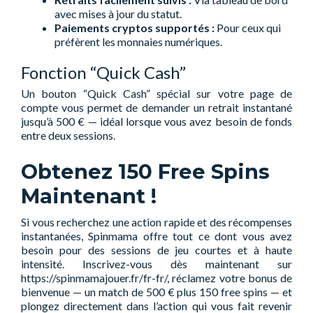
avec mises à jour du statut.
Paiements cryptos supportés :
Pour ceux qui
préfèrent les monnaies numériques.
Fonction “Quick Cash”
Un bouton “Quick Cash” spécial sur votre page de
compte vous permet de demander un retrait instantané
jusqu’à 500 € — idéal lorsque vous avez besoin de fonds
entre deux sessions.
Obtenez 150 Free Spins
Maintenant !
Si vous recherchez une action rapide et des récompenses
instantanées, Spinmama offre tout ce dont vous avez
besoin pour des sessions de jeu courtes et à haute
intensité. Inscrivez-vous dès maintenant sur
https://spinmamajouer.fr/fr-fr/, réclamez votre bonus de
bienvenue — un match de 500 € plus 150 free spins — et
plongez directement dans l’action qui vous fait revenir