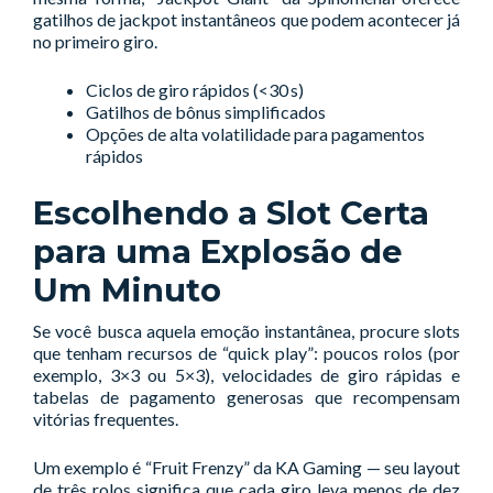
gatilhos de jackpot instantâneos que podem acontecer já
no primeiro giro.
Ciclos de giro rápidos (<30 s)
Gatilhos de bônus simplificados
Opções de alta volatilidade para pagamentos
rápidos
Escolhendo a Slot Certa
para uma Explosão de
Um Minuto
Se você busca aquela emoção instantânea, procure slots
que tenham recursos de “quick play”: poucos rolos (por
exemplo, 3×3 ou 5×3), velocidades de giro rápidas e
tabelas de pagamento generosas que recompensam
vitórias frequentes.
Um exemplo é “Fruit Frenzy” da KA Gaming — seu layout
de três rolos significa que cada giro leva menos de dez