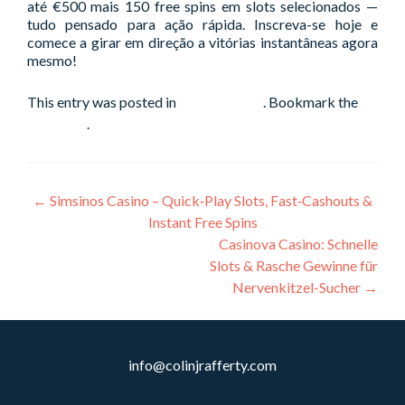
até €500 mais 150 free spins em slots selecionados —
tudo pensado para ação rápida. Inscreva-se hoje e
comece a girar em direção a vitórias instantâneas agora
mesmo!
This entry was posted in
Uncategorized
. Bookmark the
permalink
.
Post
←
Simsinos Casino – Quick‑Play Slots, Fast‑Cashouts &
Instant Free Spins
navigation
Casinova Casino: Schnelle
Slots & Rasche Gewinne für
Nervenkitzel-Sucher
→
info@colinjrafferty.com