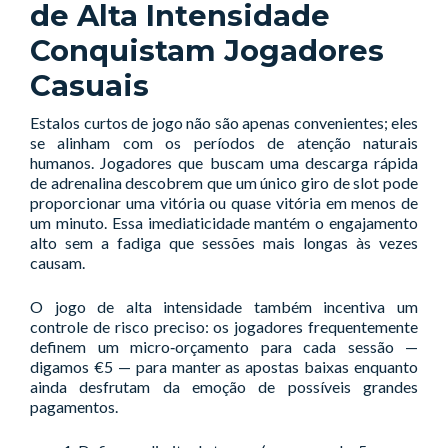
de Alta Intensidade
Conquistam Jogadores
Casuais
Estalos curtos de jogo não são apenas convenientes; eles
se alinham com os períodos de atenção naturais
humanos. Jogadores que buscam uma descarga rápida
de adrenalina descobrem que um único giro de slot pode
proporcionar uma vitória ou quase vitória em menos de
um minuto. Essa imediaticidade mantém o engajamento
alto sem a fadiga que sessões mais longas às vezes
causam.
O jogo de alta intensidade também incentiva um
controle de risco preciso: os jogadores frequentemente
definem um micro‑orçamento para cada sessão —
digamos €5 — para manter as apostas baixas enquanto
ainda desfrutam da emoção de possíveis grandes
pagamentos.