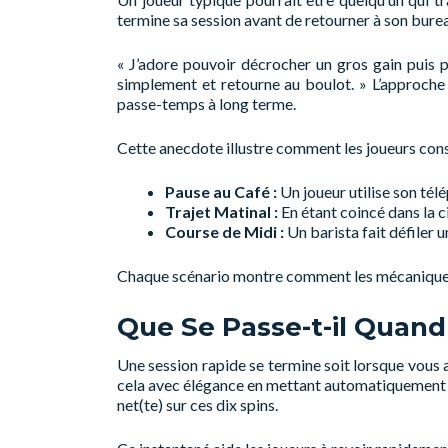
termine sa session avant de retourner à son bure
« J’adore pouvoir décrocher un gros gain puis par
simplement et retourne au boulot. » L’approche 
passe-temps à long terme.
Cette anecdote illustre comment les joueurs cons
Pause au Café :
Un joueur utilise son télé
Trajet Matinal :
En étant coincé dans la ci
Course de Midi :
Un barista fait défiler 
Chaque scénario montre comment les mécaniques de
Que Se Passe-t-il Quand
Une session rapide se termine soit lorsque vous 
cela avec élégance en mettant automatiquement en
net(te) sur ces dix spins.