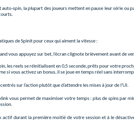
nt auto‑spin, la plupart des joueurs mettent en pause leur série ou
courts.
tiques de Spinit pour ceux qui aiment la vitesse :
nd vous appuyez sur bet, l’écran clignote brièvement avant de ver
n, les reels se réinitialisent en 0,5 seconde, prêts pour votre proch
 si vous activez un bonus, il se joue en temps réel sans interrompre
trés sur l’action plutôt que d’attendre les mises à jour de l’UI.
blink vous permet de maximiser votre temps : plus de spins par min
ession.
 actif durant la première moitié de votre session et à le désactiv