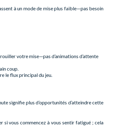
 passent à un mode de mise plus faible—pas besoin
rouiller votre mise—pas d’animations d’attente
ain coup.
 le flux principal du jeu.
ute signifie plus d’opportunités d’atteindre cette
er si vous commencez à vous sentir fatigué ; cela