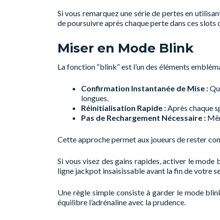
Si vous remarquez une série de pertes en utilisa
de poursuivre après chaque perte dans ces slots 
Miser en Mode Blink
La fonction “blink” est l’un des éléments embléma
Confirmation Instantanée de Mise :
Qua
longues.
Réinitialisation Rapide :
Après chaque spi
Pas de Rechargement Nécessaire :
Même
Cette approche permet aux joueurs de rester concen
Si vous visez des gains rapides, activer le mode 
ligne jackpot insaisissable avant la fin de votre s
Une règle simple consiste à garder le mode blink
équilibre l’adrénaline avec la prudence.