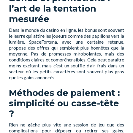
l’art de la tentation
mesurée
Dans le monde du casino en ligne, les bonus sont souvent
le leurre qui attire les joueurs comme des papillons vers la
lumière. SpaceFortuna, avec une certaine retenue,
propose des offres qui semblent plus honnêtes que la
moyenne. Pas de promesses mirobolantes, mais des
conditions claires et compréhensibles. Cela peut paraître
moins excitant, mais c’est un souffle d’air frais dans un
secteur où les petits caractères sont souvent plus gros
que les gains annoncés.
Méthodes de paiement :
simplicité ou casse-tête
?
Rien ne gâche plus vite une session de jeu que des
complications pour déposer ou retirer ses gains.