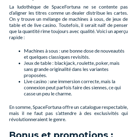
La ludothèque de SpaceFortuna ne se contente pas
d’aligner les titres comme un dealer distribue les cartes.
On y trouve un mélange de machines à sous, de jeux de
table et de live casino. Toutefois, il serait naïf de penser
que la quantité rime toujours avec qualité. Voici un aperçu
rapide :
Machines à sous : une bonne dose de nouveautés
et quelques classiques revisités.
Jeux de table : blackjack, roulette, poker, mais
sans grande originalité dans les variantes
proposées.
Live casino : une immersion correcte, mais la
connexion peut parfois faire des siennes, ce qui
casse un peu le charme.
En somme, SpaceFortuna offre un catalogue respectable,
mais il ne faut pas s’attendre à des exclusivités qui
révolutionneraient le genre.
Bonus et promotions :