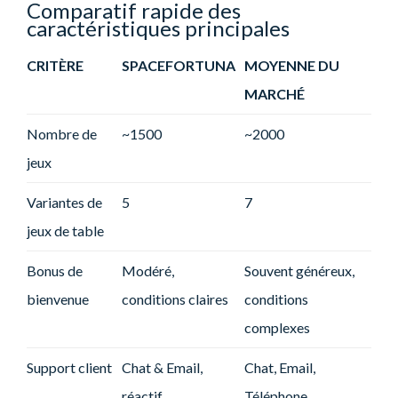
Comparatif rapide des
caractéristiques principales
CRITÈRE
SPACEFORTUNA
MOYENNE DU
MARCHÉ
Nombre de
~1500
~2000
jeux
Variantes de
5
7
jeux de table
Bonus de
Modéré,
Souvent généreux,
bienvenue
conditions claires
conditions
complexes
Support client
Chat & Email,
Chat, Email,
réactif
Téléphone