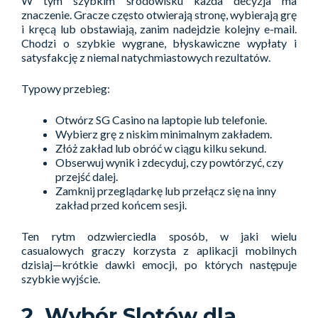
W tym szybkim środowisku każda decyzja ma
znaczenie. Gracze często otwierają stronę, wybierają grę
i kręcą lub obstawiają, zanim nadejdzie kolejny e-mail.
Chodzi o szybkie wygrane, błyskawiczne wypłaty i
satysfakcję z niemal natychmiastowych rezultatów.
Typowy przebieg:
Otwórz SG Casino na laptopie lub telefonie.
Wybierz grę z niskim minimalnym zakładem.
Złóż zakład lub obróć w ciągu kilku sekund.
Obserwuj wynik i zdecyduj, czy powtórzyć, czy
przejść dalej.
Zamknij przeglądarkę lub przełącz się na inny
zakład przed końcem sesji.
Ten rytm odzwierciedla sposób, w jaki wielu
casualowych graczy korzysta z aplikacji mobilnych
dzisiaj—krótkie dawki emocji, po których następuje
szybkie wyjście.
2. Wybór Slotów dla