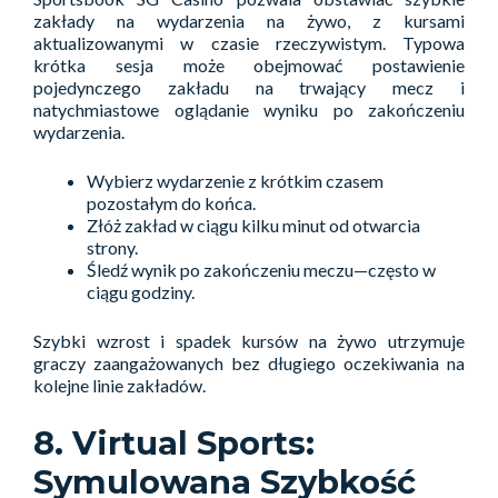
zakłady na wydarzenia na żywo, z kursami
aktualizowanymi w czasie rzeczywistym. Typowa
krótka sesja może obejmować postawienie
pojedynczego zakładu na trwający mecz i
natychmiastowe oglądanie wyniku po zakończeniu
wydarzenia.
Wybierz wydarzenie z krótkim czasem
pozostałym do końca.
Złóż zakład w ciągu kilku minut od otwarcia
strony.
Śledź wynik po zakończeniu meczu—często w
ciągu godziny.
Szybki wzrost i spadek kursów na żywo utrzymuje
graczy zaangażowanych bez długiego oczekiwania na
kolejne linie zakładów.
8. Virtual Sports:
Symulowana Szybkość