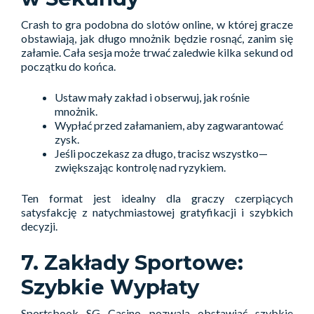
Crash to gra podobna do slotów online, w której gracze
obstawiają, jak długo mnożnik będzie rosnąć, zanim się
załamie. Cała sesja może trwać zaledwie kilka sekund od
początku do końca.
Ustaw mały zakład i obserwuj, jak rośnie
mnożnik.
Wypłać przed załamaniem, aby zagwarantować
zysk.
Jeśli poczekasz za długo, tracisz wszystko—
zwiększając kontrolę nad ryzykiem.
Ten format jest idealny dla graczy czerpiących
satysfakcję z natychmiastowej gratyfikacji i szybkich
decyzji.
7. Zakłady Sportowe:
Szybkie Wypłaty
Sportsbook SG Casino pozwala obstawiać szybkie