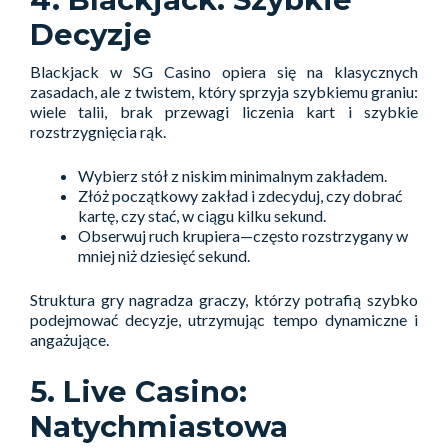
Decyzje
Blackjack w SG Casino opiera się na klasycznych
zasadach, ale z twistem, który sprzyja szybkiemu graniu:
wiele talii, brak przewagi liczenia kart i szybkie
rozstrzygnięcia rąk.
Wybierz stół z niskim minimalnym zakładem.
Złóż początkowy zakład i zdecyduj, czy dobrać
kartę, czy stać, w ciągu kilku sekund.
Obserwuj ruch krupiera—często rozstrzygany w
mniej niż dziesięć sekund.
Struktura gry nagradza graczy, którzy potrafią szybko
podejmować decyzje, utrzymując tempo dynamiczne i
angażujące.
5. Live Casino:
Natychmiastowa