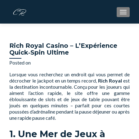
S
MENU
k
i
p
t
Rich Royal Casino – L’Expérience
o
Quick‑Spin Ultime
c
o
Posted on
June 9, 2026
n
Lorsque vous recherchez un endroit qui vous permet de
t
décrocher le jackpot en un temps record,
Rich Royal
est
e
la destination incontournable. Conçu pour les joueurs qui
n
aiment l’action rapide, le site offre une gamme
t
éblouissante de slots et de jeux de table pouvant être
joués en quelques minutes – parfait pour ces courtes
poussées d’adrénaline pendant la pause déjeuner ou après
une rapide pause café.
1. Une Mer de Jeux à