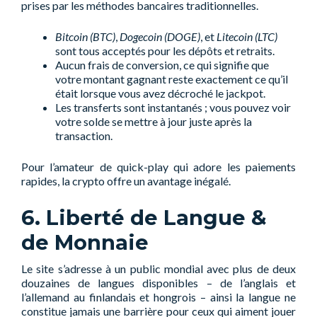
prises par les méthodes bancaires traditionnelles.
Bitcoin (BTC)
,
Dogecoin (DOGE)
, et
Litecoin (LTC)
sont tous acceptés pour les dépôts et retraits.
Aucun frais de conversion, ce qui signifie que
votre montant gagnant reste exactement ce qu’il
était lorsque vous avez décroché le jackpot.
Les transferts sont instantanés ; vous pouvez voir
votre solde se mettre à jour juste après la
transaction.
Pour l’amateur de quick-play qui adore les paiements
rapides, la crypto offre un avantage inégalé.
6. Liberté de Langue &
de Monnaie
Le site s’adresse à un public mondial avec plus de deux
douzaines de langues disponibles – de l’anglais et
l’allemand au finlandais et hongrois – ainsi la langue ne
constitue jamais une barrière pour ceux qui aiment jouer