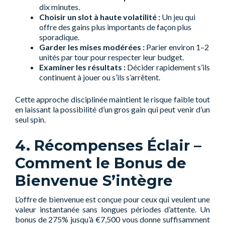
dix minutes.
Choisir un slot à haute volatilité :
Un jeu qui
offre des gains plus importants de façon plus
sporadique.
Garder les mises modérées :
Parier environ 1–2
unités par tour pour respecter leur budget.
Examiner les résultats :
Décider rapidement s’ils
continuent à jouer ou s’ils s’arrêtent.
Cette approche disciplinée maintient le risque faible tout
en laissant la possibilité d’un gros gain qui peut venir d’un
seul spin.
4. Récompenses Éclair –
Comment le Bonus de
Bienvenue S’intègre
L’offre de bienvenue est conçue pour ceux qui veulent une
valeur instantanée sans longues périodes d’attente. Un
bonus de 275% jusqu’à €7,500 vous donne suffisamment