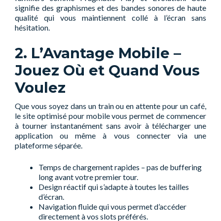
signifie des graphismes et des bandes sonores de haute
qualité qui vous maintiennent collé à l’écran sans
hésitation.
2. L’Avantage Mobile –
Jouez Où et Quand Vous
Voulez
Que vous soyez dans un train ou en attente pour un café,
le site optimisé pour mobile vous permet de commencer
à tourner instantanément sans avoir à télécharger une
application ou même à vous connecter via une
plateforme séparée.
Temps de chargement rapides – pas de buffering
long avant votre premier tour.
Design réactif qui s’adapte à toutes les tailles
d’écran.
Navigation fluide qui vous permet d’accéder
directement à vos slots préférés.