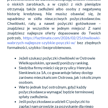
o niskich zarobkach, a w części z nich pieniądze
otrzymają także zadłużeni albo osoby z negatywną
historię kredytową. Nie musisz obawiać się, że
wpadniesz w sidła nieuczciwych pożyczkodawców.
Chwilówki, raty, a nawet pożyczki gotówkowe –
znajdziesz je wszystkie w jednym miejscu! Z nami
znajdziesz najlepsze oferty dopasowane do Twoich
potrzeb,
https://faztimate.com/2026/02/25/chwilowki-
wabrzych-najlepsze-szybkie-poyczki-w/
bez zbędnych
formalności, szybko i bezproblemowo.
Jeżeli szukasz pożyczki chwilówki w Ostrowie
Wielkopolskim, sprawdź poniższy ranking.
Siedziba firmy mieści się przy ulicy Henryka
Sienkiewicza 1A, co gwarantuje łatwy dostęp
zarówno mieszkańcom Ostrowa, jak i okolicznym
osobom.
Warto jednak być ostrożnym, gdyż każdy
pożyczkodawca wymagać będzie terminowej
spłaty zadłużenia.
Jeśli pożyczkodawca udzieli Ci pożyczki to
zapłaci nam prowizje za pozyskanie dla niego