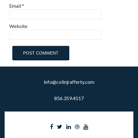
Email
*
Website
info@colinjrafferty.com
856.359.4517
Facebook
Twitter
Linkedin
Dribbble
Youtube
link
link
link
link
link