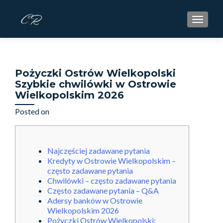
S
MENU
k
i
p
t
Pożyczki Ostrów Wielkopolski
o
Szybkie chwilówki w Ostrowie
c
Wielkopolskim 2026
o
n
Posted on
February 16, 2026
t
e
n
Najczęściej zadawane pytania
t
Kredyty w Ostrowie Wielkopolskim –
często zadawane pytania
Chwilówki – często zadawane pytania
Często zadawane pytania – Q&A
Adersy banków w Ostrowie
Wielkopolskim 2026
Pożyczki Ostrów Wielkopolski: