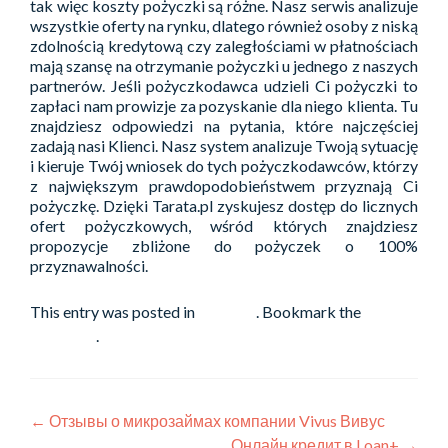
tak więc koszty pożyczki są różne. Nasz serwis analizuje
wszystkie oferty na rynku, dlatego również osoby z niską
zdolnością kredytową czy zaległościami w płatnościach
mają szansę na otrzymanie pożyczki u jednego z naszych
partnerów. Jeśli pożyczkodawca udzieli Ci pożyczki to
zapłaci nam prowizje za pozyskanie dla niego klienta. Tu
znajdziesz odpowiedzi na pytania, które najczęściej
zadają nasi Klienci. Nasz system analizuje Twoją sytuację
i kieruje Twój wniosek do tych pożyczkodawców, którzy
z największym prawdopodobieństwem przyznają Ci
pożyczkę. Dzięki Tarata.pl zyskujesz dostęp do licznych
ofert pożyczkowych, wśród których znajdziesz
propozycje zbliżone do pożyczek o 100%
przyznawalności.
This entry was posted in
Pozyczki
. Bookmark the
permalink
.
Post
←
Отзывы о микрозаймах компании Vivus Вивус
Онлайн кредит в Loan+
→