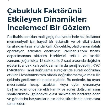
Çabukluk Faktörünü
Etkileyen Dinamikler:
İncelemeci Bir Gözlem
Paribahis.com’dan mali geçiş faaliyetlerinde hız, kullanıcı
memnuniyeti için hayati bir etkendir ve bir dizi etken
tarafından tesir altında kalır. Öncelikle, platformun dahili
operasyon adımları önemlidir. Paribahis.com finans
departmanının aktarım isteklerini tetkik ve tasdik
zamanı, çoğunlukla 15 dakika ile 2 saat arasında değişim
gösterir, ancak kalabalık zamanlarda genişleyebilir. KYC
(Müşterini Tanı) doğrulama süreçleri de sürati doğrudan
etkiler. Hesabınızın tam olarak doğrulanmamış olması ilk
çekimin gecikmesine neden olabilir. Bu nedenle, bu oyun
mecrasında hesap açtıktan veya oyun oynamaya
başlamadan önce gerekli kimlik ve adres doğrulamasını
sonlandırmak, gelecekte olası sarkmaları bertaraf eder
ve gönderim başvurularınızın daha süratle ele alınmasını
temin eder.