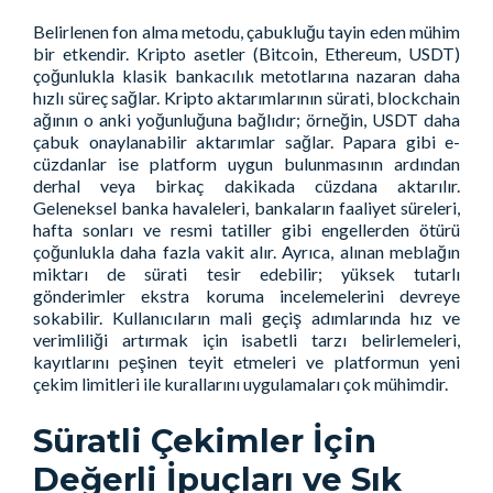
Belirlenen fon alma metodu, çabukluğu tayin eden mühim
bir etkendir. Kripto asetler (Bitcoin, Ethereum, USDT)
çoğunlukla klasik bankacılık metotlarına nazaran daha
hızlı süreç sağlar. Kripto aktarımlarının sürati, blockchain
ağının o anki yoğunluğuna bağlıdır; örneğin, USDT daha
çabuk onaylanabilir aktarımlar sağlar. Papara gibi e-
cüzdanlar ise platform uygun bulunmasının ardından
derhal veya birkaç dakikada cüzdana aktarılır.
Geleneksel banka havaleleri, bankaların faaliyet süreleri,
hafta sonları ve resmi tatiller gibi engellerden ötürü
çoğunlukla daha fazla vakit alır. Ayrıca, alınan meblağın
miktarı de sürati tesir edebilir; yüksek tutarlı
gönderimler ekstra koruma incelemelerini devreye
sokabilir. Kullanıcıların mali geçiş adımlarında hız ve
verimliliği artırmak için isabetli tarzı belirlemeleri,
kayıtlarını peşinen teyit etmeleri ve platformun yeni
çekim limitleri ile kurallarını uygulamaları çok mühimdir.
Süratli Çekimler İçin
Değerli İpuçları ve Sık