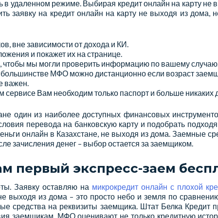
ь в удаленном режиме. Выбирая кредит онлайн на карту не в
ть заявку на кредит онлайн на карту не выходя из дома, 
в, вне зависимости от дохода и КИ.
ожения и покажет их на странице.
а, чтобы мы могли проверить информацию по вашему случаю
в большинстве МФО можно дистанционно если возраст заемщ
е важен.
 сервисе Вам необходим только паспорт и больше никаких 
ане один из наиболее доступных финансовых инструменто
условия перевода на банковскую карту и подобрать подход
еньги онлайн в Казахстане, не выходя из дома. Заемные ср
осле зачисления денег – выбор остается за заемщиком.
ам первый экспресс-заем беспл
оты. Заявку оставляю на
микрокредит онлайн с плохой кр
 не выходя из дома – это просто небо и земля по сравнени
ные средства на реквизиты заемщика. Штат Белка Кредит п
ия заемщикам. МФО оценивают не только кредитную исто