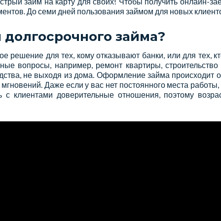
стрый займ на карту для своих! Чтобы получить онлайн-з
ументов. До семи дней пользования займом для новых клие
я долгосрочного займа?
е решение для тех, кому отказывают банки, или для тех, 
ные вопросы, например, ремонт квартиры, строительство
ства, не выходя из дома. Оформление займа происходит он
мгновений. Даже если у вас нет постоянного места работы,
ь с клиентами доверительные отношения, поэтому возра