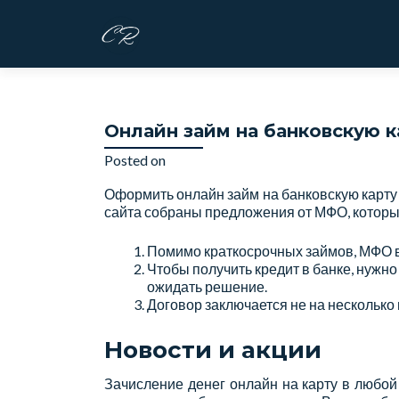
S
k
i
p
t
Онлайн займ на банковскую к
o
c
Posted on
March 6, 2026
o
Оформить онлайн займ на банковскую карту
n
сайта собраны предложения от МФО, которые
t
e
Помимо краткосрочных займов, МФО в
n
Чтобы получить кредит в банке, нужно
t
ожидать решение.
Договор заключается не на несколько м
Новости и акции
Зачисление денег онлайн на карту в любой 