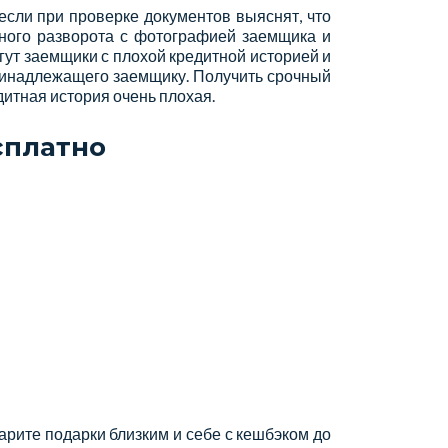
если при проверке документов выяснят, что
тного разворота с фотографией заемщика и
гут заемщики с плохой кредитной историей и
ринадлежащего заемщику. Получить срочный
дитная история очень плохая.
сплатно
арите подарки близким и себе с кешбэком до