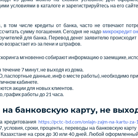
 условиями в каталоге и зарегистрируйтесь на его сайте. 
 в том числе кредиты от банка, часто не отвечают пот
ссчитать сумму погашения. Сегодня не надо
микрокредит он
поручителей для банка. Перевод денег заявителю происходит
о возрастает из-за пени и штрафов.
скоринга мгновенно собирают информацию о заемщике, испо
 течение 7 минут, не выходя из дома.
, паспортные данные, инф о месте работы), необходимо при
личном кабинете.
ются акции для новых клиентов.
, график работы до 21 часа.
на банковскую карту, не выхо
ка кредитования
https://pctc-bd.com/onlajn-zajm-na-kartu-za-
, условия, сроки, проценты, переводы на банковскую карт
в Казахстане на срок до 30 или 40 дней. Любой оформленны