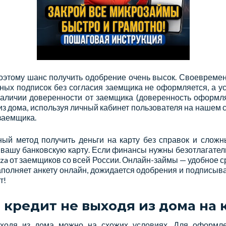
поэтому шанс получить одобрение очень высок. Своевремен
тных подписок без согласия заемщика не оформляется, а у
наличии доверенности от заемщика (доверенность оформл
из дома, используя личный кабинет пользователя на нашем 
 заемщика.
й метод получить деньги на карту без справок и сложн
 вашу банковскую карту. Если финансы нужны безотлагатель
iza от заемщиков со всей России. Онлайн-займы — удобное 
полняет анкету онлайн, дожидается одобрения и подписывае
т!
кредит не выходя из дома на 
ходя из дома можно на схожих условиях. Для оформл