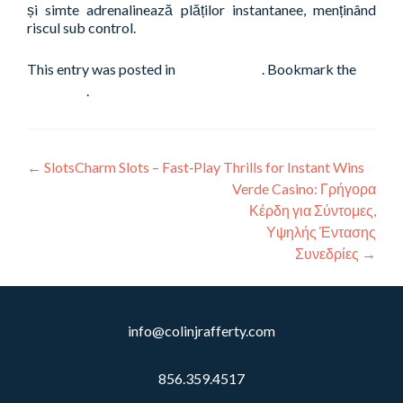
și simte adrenalinează plăților instantanee, menținând
riscul sub control.
This entry was posted in
Uncategorized
. Bookmark the
permalink
.
Post
←
SlotsCharm Slots – Fast‑Play Thrills for Instant Wins
Verde Casino: Γρήγορα
navigation
Κέρδη για Σύντομες,
Υψηλής Έντασης
Συνεδρίες
→
info@colinjrafferty.com
856.359.4517