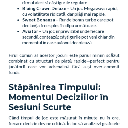
ritmul alert și câștigurile regulate.
Bluing Crown Deluxe
– Un joc Megaways rapid,
cu volatilitate ridicată, dar plăți mai rapide.
Sweet Bonanza
– Runde bonus turbo care pot
declanșa free spins în clipa următoare.
Aviator
– Un joc imprevizibil unde fiecare
secundă contează; câștigurile pot veni chiar din
momentul în care avionul decolează.
Firul comun al acestor jocuri este pariul minim scăzut
combinat cu structuri de plată rapide—perfect pentru
jucătorii care vor adrenalină fără a-și over-commit
funds.
Stăpânirea Timpului:
Momentul Deciziilor în
Sesiuni Scurte
Când timpul de joc este măsurat în minute, nu în ore,
fiecare decizie devine critică. În loc să analizezi graficele