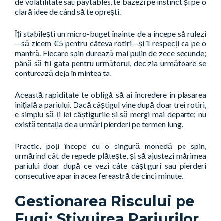
de volatilitate sau paytables, te bazezi pe instinct și pe o
clară idee de când să te oprești.
Îți stabilești un micro-buget înainte de a începe să rulezi
—să zicem €5 pentru câteva rotiri—și îl respecți ca pe o
mantră. Fiecare spin durează mai puțin de zece secunde;
până să fii gata pentru următorul, decizia următoare se
conturează deja în mintea ta.
Această rapiditate te obligă să ai încredere în plasarea
inițială a pariului. Dacă câștigul vine după doar trei rotiri,
e simplu să-ți iei câștigurile și să mergi mai departe; nu
există tentația de a urmări pierderi pe termen lung.
Practic, poți începe cu o singură monedă pe spin,
urmărind cât de repede plătește, și să ajustezi mărimea
pariului doar după ce vezi câte câștiguri sau pierderi
consecutive apar în acea fereastră de cinci minute.
Gestionarea Riscului pe
Fugi: Stivuirea Pariurilor