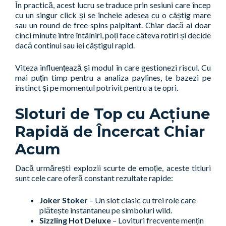
În practică, acest lucru se traduce prin sesiuni care încep
cu un singur click și se încheie adesea cu o câștig mare
sau un round de free spins palpitant. Chiar dacă ai doar
cinci minute între întâlniri, poți face câteva rotiri și decide
dacă continui sau iei câștigul rapid.
Viteza influențează și modul în care gestionezi riscul. Cu
mai puțin timp pentru a analiza paylines, te bazezi pe
instinct și pe momentul potrivit pentru a te opri.
Sloturi de Top cu Acțiune
Rapidă de Încercat Chiar
Acum
Dacă urmărești explozii scurte de emoție, aceste titluri
sunt cele care oferă constant rezultate rapide:
Joker Stoker
– Un slot clasic cu trei role care
plătește instantaneu pe simboluri wild.
Sizzling Hot Deluxe
– Lovituri frecvente mențin