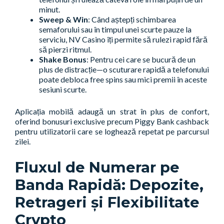
minut.
Sweep & Win
: Când aștepți schimbarea
semaforului sau în timpul unei scurte pauze la
serviciu, NV Casino îți permite să rulezi rapid fără
să pierzi ritmul.
Shake Bonus
: Pentru cei care se bucură de un
plus de distracție—o scuturare rapidă a telefonului
poate debloca free spins sau mici premii în aceste
sesiuni scurte.
Aplicația mobilă adaugă un strat în plus de confort,
oferind bonusuri exclusive precum Piggy Bank cashback
pentru utilizatorii care se loghează repetat pe parcursul
zilei.
Fluxul de Numerar pe
Banda Rapidă: Depozite,
Retrageri și Flexibilitate
Crypto