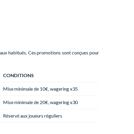
 aux habitués. Ces promotions sont conçues pour
CONDITIONS
Mise minimale de 10€, wagering x35
Mise minimale de 20€, wagering x30
Réservé aux joueurs réguliers