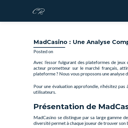
S
k
i
p
t
MadCasino : Une Analyse Comp
o
c
Posted on
May 13, 2025
o
Avec l’essor fulgurant des plateformes de jeux 
n
acteur prometteur sur le marché français, att
t
plateforme ? Nous vous proposons une analyse dé
e
n
Pour une évaluation approfondie, n’hésitez pas 
t
utilisateurs.
Présentation de MadCasi
MadCasino se distingue par sa large gamme de je
diversité permet à chaque joueur de trouver son b