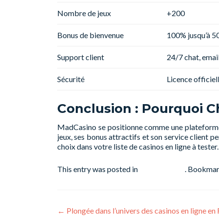
Nombre de jeux
+200
Bonus de bienvenue
100% jusqu’à 50
Support client
24/7 chat, emai
Sécurité
Licence officiel
Conclusion : Pourquoi C
MadCasino se positionne comme une plateforme co
jeux, ses bonus attractifs et son service client
choix dans votre liste de casinos en ligne à tester.
This entry was posted in
Uncategorized
. Bookmar
Post
←
Plongée dans l’univers des casinos en ligne en 