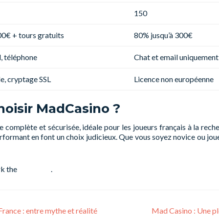
150
0€ + tours gratuits
80% jusqu’à 300€
l, téléphone
Chat et email uniquement
le, cryptage SSL
Licence non européenne
hoisir MadCasino ?
mplète et sécurisée, idéale pour les joueurs français à la recher
 performant en font un choix judicieux. Que vous soyez novice ou 
k the
permalink
.
France : entre mythe et réalité
Mad Casino : Une plo