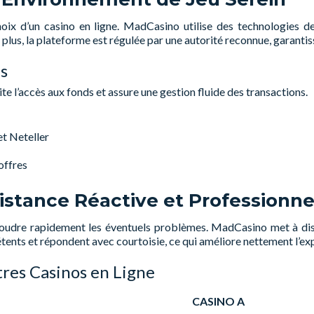
choix d’un casino en ligne. MadCasino utilise des technologies
e plus, la plateforme est régulée par une autorité reconnue, garantis
s
ite l’accès aux fonds et assure une gestion fluide des transactions.
et Neteller
offres
istance Réactive et Professionne
résoudre rapidement les éventuels problèmes. MadCasino met à dis
tents et répondent avec courtoisie, ce qui améliore nettement l’exp
res Casinos en Ligne
CASINO A