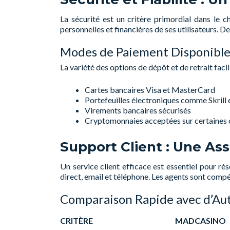
La sécurité est un critère primordial dans le 
personnelles et financières de ses utilisateurs. D
Modes de Paiement Disponible
La variété des options de dépôt et de retrait facil
Cartes bancaires Visa et MasterCard
Portefeuilles électroniques comme Skrill 
Virements bancaires sécurisés
Cryptomonnaies acceptées sur certaines 
Support Client : Une Ass
Un service client efficace est essentiel pour 
direct, email et téléphone. Les agents sont compé
Comparaison Rapide avec d’Aut
CRITÈRE
MADCASINO