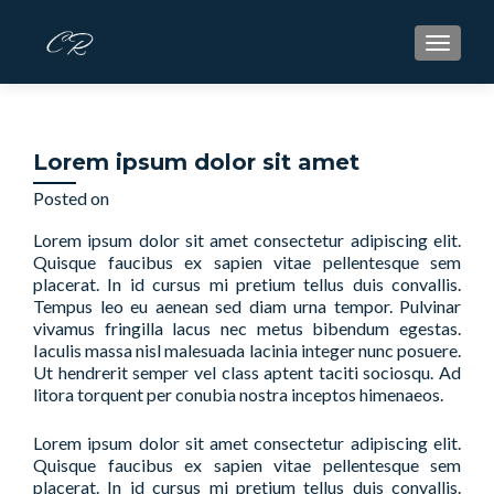
S
MENU
k
i
p
t
Lorem ipsum dolor sit amet
o
c
Posted on
May 7, 2025
o
Lorem ipsum dolor sit amet consectetur adipiscing elit.
n
Quisque faucibus ex sapien vitae pellentesque sem
t
placerat. In id cursus mi pretium tellus duis convallis.
e
Tempus leo eu aenean sed diam urna tempor. Pulvinar
n
vivamus fringilla lacus nec metus bibendum egestas.
t
Iaculis massa nisl malesuada lacinia integer nunc posuere.
Ut hendrerit semper vel class aptent taciti sociosqu. Ad
litora torquent per conubia nostra inceptos himenaeos.
Lorem ipsum dolor sit amet consectetur adipiscing elit.
Quisque faucibus ex sapien vitae pellentesque sem
placerat. In id cursus mi pretium tellus duis convallis.