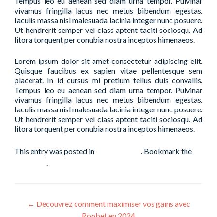
Tempus leo eu aenean sed diam urna tempor. Pulvinar
vivamus fringilla lacus nec metus bibendum egestas.
Iaculis massa nisl malesuada lacinia integer nunc posuere.
Ut hendrerit semper vel class aptent taciti sociosqu. Ad
litora torquent per conubia nostra inceptos himenaeos.
Lorem ipsum dolor sit amet consectetur adipiscing elit.
Quisque faucibus ex sapien vitae pellentesque sem
placerat. In id cursus mi pretium tellus duis convallis.
Tempus leo eu aenean sed diam urna tempor. Pulvinar
vivamus fringilla lacus nec metus bibendum egestas.
Iaculis massa nisl malesuada lacinia integer nunc posuere.
Ut hendrerit semper vel class aptent taciti sociosqu. Ad
litora torquent per conubia nostra inceptos himenaeos.
This entry was posted in
Uncategorized
. Bookmark the
permalink
.
Post
←
Découvrez comment maximiser vos gains avec
Roobet en 2024