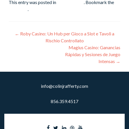
This entry was posted in
Uncategorized
. Bookmark the
permalink
.
Post
←
Roby Casino: Un Hub per Gioco a Slot e Tavoli a
Rischio Controllato
navigation
Magius Casino: Ganancias
Rápidas y Sesiones de Juego
Intensas
→
info@colinjrafferty.com
856.359.4517
Facebook
Twitter
Linkedin
Dribbble
Youtube