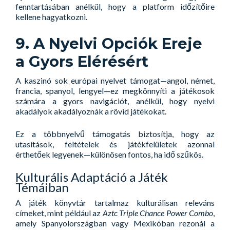
fenntartásában anélkül, hogy a platform időzítőire
kellene hagyatkozni.
9. A Nyelvi Opciók Ereje
a Gyors Elérésért
A kaszinó sok európai nyelvet támogat—angol, német,
francia, spanyol, lengyel—ez megkönnyíti a játékosok
számára a gyors navigációt, anélkül, hogy nyelvi
akadályok akadályoznák a rövid játékokat.
Ez a többnyelvű támogatás biztosítja, hogy az
utasítások, feltételek és játékfelületek azonnal
érthetőek legyenek—különösen fontos, ha idő szűkös.
Kulturális Adaptáció a Játék
Témáiban
A játék könyvtár tartalmaz kulturálisan releváns
címeket, mint például az
Aztc Triple Chance Power Combo
,
amely Spanyolországban vagy Mexikóban rezonál a