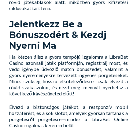
rövid játékablakok alatt, miközben gyors kifizetési
ciklusokat tart fenn.
Jelentkezz Be a
Bónuszodért & Kezdj
Nyerni Ma
Ha készen állsz a gyors tempójú izgalomra a LibraBet
Casino azonnali játék platformján, regisztrálj most, és
vedd igénybe üdvözlő match bonuszedet, valamint a
gyors nyereményekre tervezett ingyenes pörgetéseket.
Nincs szükség hosszú elköteleződésre—csak élvezd a
rövid szakaszokat, és nézd meg, mennyit nyerhetsz a
következő kávészüneted előtt!
Élvezd a biztonságos játékot, a reszponzív mobil
hozzáférést, és a sok slotot, amelyek gyorsan tartanak a
pörgetésről pörgetésre—mindez a LibraBet Online
Casino rugalmas keretein belül.