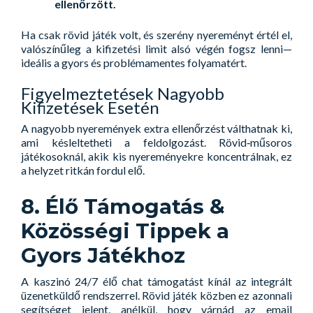
ellenőrzött.
Ha csak rövid játék volt, és szerény nyereményt értél el,
valószínűleg a kifizetési limit alsó végén fogsz lenni—
ideális a gyors és problémamentes folyamatért.
Figyelmeztetések Nagyobb
Kifizetések Esetén
A nagyobb nyeremények extra ellenőrzést válthatnak ki,
ami késleltetheti a feldolgozást. Rövid‑műsoros
játékosoknál, akik kis nyereményekre koncentrálnak, ez
a helyzet ritkán fordul elő.
8. Élő Támogatás &
Közösségi Tippek a
Gyors Játékhoz
A kaszinó 24/7 élő chat támogatást kínál az integrált
üzenetküldő rendszerrel. Rövid játék közben ez azonnali
segítséget jelent, anélkül, hogy várnád az email