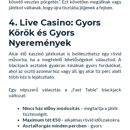
követő vesztes pörgetés”. Ezt követően megállnak vagy
játékot váltanak, hogy újra tisztába jöjjenek a fejben.
4. Live Casino: Gyors
Körök és Gyors
Nyeremények
Akár élő kaszinó játékokat is beilleszthetsz egy rövid
műsorba, ha a megfelelő lehetőségeket választod. A
blackjack asztalok gyakran kínálnak gyors fordulókat,
ahol az osztó azonnal húz vagy áll, így akár tíz perc alatt
több kéz is lejátszható.
Egy népszerű választás a „Fast Table” blackjack
változat:
Nincs ház előny módosítás
– megtartja a játék
tisztességét.
Maximum tét €50
– alkalmas rövid időszakokra.
Asztalforgás minden percben
– gyors