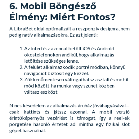
6. Mobil Böngésző
Élmény: Miért Fontos?
A LibraBet oldal optimalizált a reszponzív designra, nem
pedig natív alkalmazásokra. Ez azt jelenti:
Az interfész azonnal betölt iOS és Android
okostelefonokon anélkül, hogy alkalmazás
letöltése szükséges lenne.
A felület alkalmazkodik portré módban, könnyű
navigációt biztosít egy kézzel.
Zökkenőmentesen váltogathatsz asztali és mobil
mód között, ha munka vagy szünet közben
váltasz eszközt.
Nincs késedelem az alkalmazás áruház jóváhagyásával—
csak kattints és játssz azonnal. A mobil verzió
érintőképernyős vezérlést is támogat, így a reel-ek
pörgetése hasonló érzetet ad, mintha egy fizikai slot
gépet használnál.