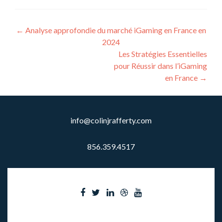
Post
←
Analyse approfondie du marché iGaming en France en
2024
navigation
Les Stratégies Essentielles
pour Réussir dans l’iGaming
en France
→
info@colinjrafferty.com
856.359.4517
Facebook
Twitter
Linkedin
Dribbble
Youtube
link
link
link
link
link