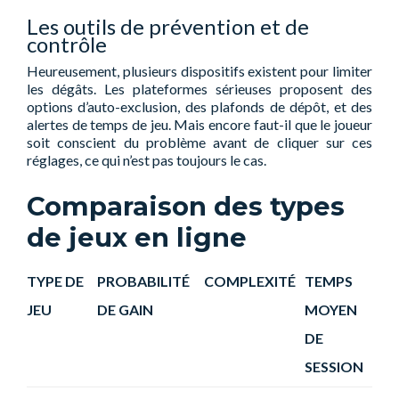
Les outils de prévention et de
contrôle
Heureusement, plusieurs dispositifs existent pour limiter
les dégâts. Les plateformes sérieuses proposent des
options d’auto-exclusion, des plafonds de dépôt, et des
alertes de temps de jeu. Mais encore faut-il que le joueur
soit conscient du problème avant de cliquer sur ces
réglages, ce qui n’est pas toujours le cas.
Comparaison des types
de jeux en ligne
TYPE DE
PROBABILITÉ
COMPLEXITÉ
TEMPS
JEU
DE GAIN
MOYEN
DE
SESSION