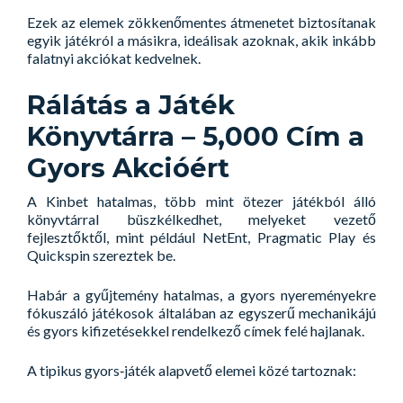
Ezek az elemek zökkenőmentes átmenetet biztosítanak
egyik játékról a másikra, ideálisak azoknak, akik inkább
falatnyi akciókat kedvelnek.
Rálátás a Játék
Könyvtárra – 5,000 Cím a
Gyors Akcióért
A Kinbet hatalmas, több mint ötezer játékból álló
könyvtárral büszkélkedhet, melyeket vezető
fejlesztőktől, mint például NetEnt, Pragmatic Play és
Quickspin szereztek be.
Habár a gyűjtemény hatalmas, a gyors nyereményekre
fókuszáló játékosok általában az egyszerű mechanikájú
és gyors kifizetésekkel rendelkező címek felé hajlanak.
A tipikus gyors‑játék alapvető elemei közé tartoznak: