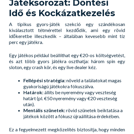
Játéksorozat: Döntési
Idő és Kockázatkezelés
A tipikus gyors‑játék szekció egy szándékosan
kiválasztott tétmérettel kezdődik, ami egy rövid
időkeretbe illeszkedik – általában kevesebb mint tíz
perc egy játékra.
Egy játékos például beállíthat egy €20-os költségvetést,
és azt több gyors játékra oszthatja: három spin egy
sloton, egy crash kör, és egy live dealer kéz.
Fellépési stratégia:
növeld a találatokat magas
gyakoriságú játékokra fókuszálva.
Határok:
állíts be nyeremény vagy veszteség
határt (pl. €50 nyeremény vagy €20 veszteség
után).
Mentális szünetek:
rövid szünetek beiktatása a
játékok között a fókusz újraállítása érdekében.
Ez a fegyelmezett megközelítés biztosítja, hogy minden