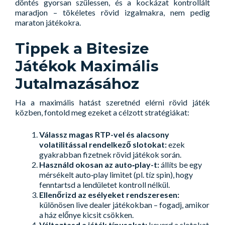
döntés gyorsan szülessen, és a kockázat kontrollált
maradjon – tökéletes rövid izgalmakra, nem pedig
maraton játékokra.
Tippek a Bitesize
Játékok Maximális
Jutalmazásához
Ha a maximális hatást szeretnéd elérni rövid játék
közben, fontold meg ezeket a célzott stratégiákat:
Válassz magas RTP-vel és alacsony
volatilitással rendelkező slotokat:
ezek
gyakrabban fizetnek rövid játékok során.
Használd okosan az auto‑play-t:
állíts be egy
mérsékelt auto‑play limitet (pl. tíz spin), hogy
fenntartsd a lendületet kontroll nélkül.
Ellenőrizd az esélyeket rendszeresen:
különösen live dealer játékokban – fogadj, amikor
a ház előnye kicsit csökken.
Változtasd a játék típusokat:
keverd a slotokat