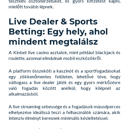
tesztelni ösztönérzetüket, és gyors kifizetést kapni,
mielőtt tovább lépnek.
Live Dealer & Sports
Betting: Egy hely, ahol
mindent megtalálsz
A Kinbet live casino asztalok, mint például blackjack és
roulette, azonnal elindulnak mobil eszközökről.
A platform összeköti a kaszinót és a sportfogadásokat
egy zökkenőmentes felületen, lehetővé téve, hogy
váltogass a live dealer játék és egy gyors mérkőzésre
való fogadás között anélkül, hogy kilépnél az
alkalmazásból.
A live streaming sebessége és a fogadások másodperces
elhelyezése ideálissá teszi a felhasználók számára, akik
intenzív élményt keresnek minimális késleltetéssel.