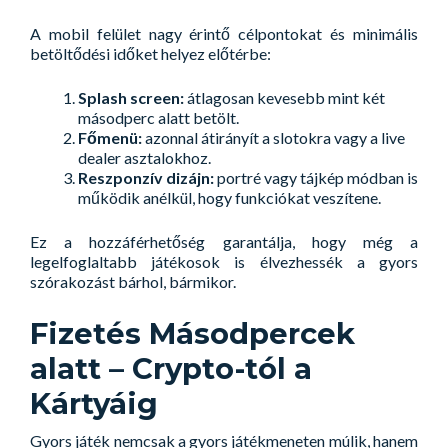
A mobil felület nagy érintő célpontokat és minimális
betöltődési időket helyez előtérbe:
Splash screen:
átlagosan kevesebb mint két
másodperc alatt betölt.
Főmenü:
azonnal átirányít a slotokra vagy a live
dealer asztalokhoz.
Reszponzív dizájn:
portré vagy tájkép módban is
működik anélkül, hogy funkciókat veszítene.
Ez a hozzáférhetőség garantálja, hogy még a
legelfoglaltabb játékosok is élvezhessék a gyors
szórakozást bárhol, bármikor.
Fizetés Másodpercek
alatt – Crypto-tól a
Kártyáig
Gyors játék nemcsak a gyors játékmeneten múlik, hanem