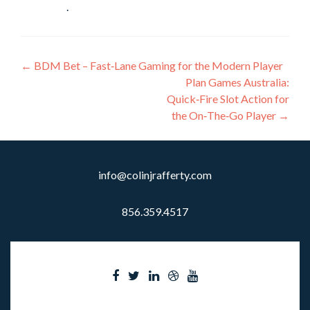
permalink
.
Post
←
BDM Bet – Fast‑Lane Gaming for the Modern Player
Plan Games Australia:
navigation
Quick‑Fire Slot Action for
the On‑The‑Go Player
→
info@colinjrafferty.com
856.359.4517
Facebook
Twitter
Linkedin
Dribbble
Youtube
link
link
link
link
link