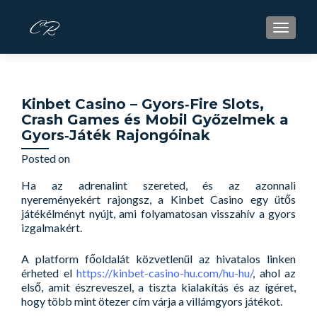
S
MENU
k
i
p
t
Kinbet Casino – Gyors‑Fire Slots,
o
Crash Games és Mobil Győzelmek a
c
Gyors‑Játék Rajongóinak
o
n
Posted on
June 8, 2026
t
Ha az adrenalint szereted, és az azonnali
e
nyereményekért rajongsz, a Kinbet Casino egy ütős
n
játékélményt nyújt, ami folyamatosan visszahív a gyors
t
izgalmakért.
A platform főoldalát közvetlenül az hivatalos linken
érheted el
https://kinbet-casino-hu.com/hu-hu/
, ahol az
első, amit észreveszel, a tiszta kialakítás és az ígéret,
hogy több mint ötezer cím várja a villámgyors játékot.