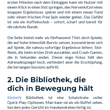
ersten Minuten nach dem Einloggen kann ein Nutzer mit
einem Klick in einen Slot springen, den Nervenkitzel eines
knappen Ergebnisses spüren und mit einem neuen Fund
oder einem frischen Free Spin wieder gehen. Das Gefühl
ist wie ein Koffeinschub – sofort, scharf und bereit für
die nächste Runde.
Die Seite bietet mehr als fünftausend Titel, doch Spieler,
die auf hohe‑Intensität‑Bursts setzen, konzentrieren sich
auf Spiele, die nahezu sofortige Ergebnisse liefern: Slot-
Reels, die beim ersten Dreh auszahlen, und Crash-Games,
die in Sekunden enden. Dieser enge Fokus hält den
Adrenalinspiegel hoch, verhindert aber die Erschöpfung,
die bei langen Sessions auftritt.
2. Die Bibliothek, die
dich in Bewegung hält
Kinbet
’s Bibliothek ist eine Schatztruhe voller
Quick‑Play-Optionen. Man kann sie als ein Buffet sehen,
bei dem jedes Gericht im Handumdrehen fertig ist.