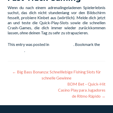
Wenn du nach einem adrenalingeladenen Spielerlebnis
suchst, das dich nicht stundenlang vor den Bildschirm
fesselt, probiere Kinbet aus (wörtlich). Melde dich jetzt
an und teste die Quick‑Play‑Slots sowie die schnellen
Crash-Games, die dich immer wieder zurückkommen
lassen, ohne deinen Tag zu sehr zu strapazieren.
This entry was posted in
Uncategorized
. Bookmark the
permalink
.
Post
←
Big Bass Bonanza: Schnelllebige Fishing Slots für
schnelle Gewinne
navigation
BDM Bet – Quick‑Hit
Casino Play para Jugadores
de Ritmo Rápido
→