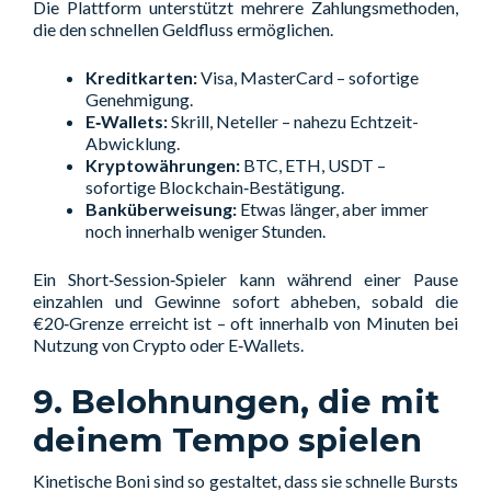
Die Plattform unterstützt mehrere Zahlungsmethoden,
die den schnellen Geldfluss ermöglichen.
Kreditkarten:
Visa, MasterCard – sofortige
Genehmigung.
E‑Wallets:
Skrill, Neteller – nahezu Echtzeit-
Abwicklung.
Kryptowährungen:
BTC, ETH, USDT –
sofortige Blockchain‑Bestätigung.
Banküberweisung:
Etwas länger, aber immer
noch innerhalb weniger Stunden.
Ein Short‑Session‑Spieler kann während einer Pause
einzahlen und Gewinne sofort abheben, sobald die
€20‑Grenze erreicht ist – oft innerhalb von Minuten bei
Nutzung von Crypto oder E‑Wallets.
9. Belohnungen, die mit
deinem Tempo spielen
Kinetische Boni sind so gestaltet, dass sie schnelle Bursts