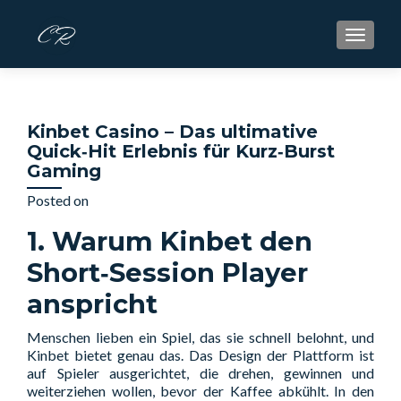
S
MENU
k
i
p
t
Kinbet Casino – Das ultimative
o
Quick‑Hit Erlebnis für Kurz‑Burst
c
Gaming
o
n
Posted on
June 7, 2026
t
1. Warum Kinbet den
e
n
Short‑Session Player
t
anspricht
Menschen lieben ein Spiel, das sie schnell belohnt, und
Kinbet bietet genau das. Das Design der Plattform ist
auf Spieler ausgerichtet, die drehen, gewinnen und
weiterziehen wollen, bevor der Kaffee abkühlt. In den