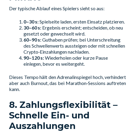
Der typische Ablauf eines Spielers sieht so aus:
0–30 s:
Spielseite laden, ersten Einsatz platzieren.
30–60 s:
Ergebnis erscheint; entscheiden, ob neu
gesetzt oder gewechselt wird.
60–90 s:
Guthaben prüfen; bei Unterschreitung
des Schwellenwerts aussteigen oder mit schnellen
Crypto‑Einzahlungen nachladen.
90–120 s:
Wiederholen oder kurze Pause
einlegen, bevor es weitergeht.
Dieses Tempo hält den Adrenalinspiegel hoch, verhindert
aber auch Burnout, das bei Marathon‑Sessions auftreten
kann.
8. Zahlungsflexibilität –
Schnelle Ein- und
Auszahlungen