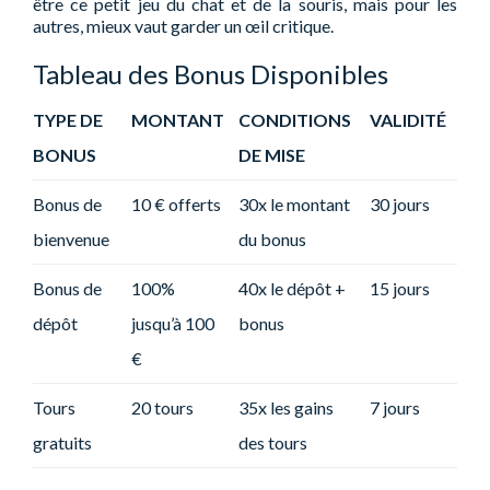
être ce petit jeu du chat et de la souris, mais pour les
autres, mieux vaut garder un œil critique.
Tableau des Bonus Disponibles
TYPE DE
MONTANT
CONDITIONS
VALIDITÉ
BONUS
DE MISE
Bonus de
10 € offerts
30x le montant
30 jours
bienvenue
du bonus
Bonus de
100%
40x le dépôt +
15 jours
dépôt
jusqu’à 100
bonus
€
Tours
20 tours
35x les gains
7 jours
gratuits
des tours