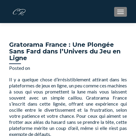
S
MENU
k
i
p
t
Gratorama France : Une Plongée
o
Sans Fard dans l’Univers du Jeu en
c
Ligne
o
n
Posted on
May 14, 2025
t
Il y a quelque chose d’irrésistiblement attirant dans les
e
plateformes de jeux en ligne, un peu comme ces machines
n
à sous qui vous promettent la lune mais vous laissent
t
souvent avec un simple caillou. Gratorama France
s’inscrit dans cette lignée, offrant une expérience qui
oscille entre le divertissement et la frustration, selon
votre patience et votre chance. Pour ceux qui aiment se
frotter aux aléas du hasard sans se prendre la tête, cette
plateforme mérite un coup d’œil, même si elle n’est pas
exempte de défauts.