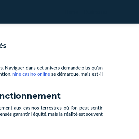
Primary
Home
Businesses
Menu
tés
lés. Naviguer dans cet univers demande plus qu’un
ention,
nine casino online
se démarque, mais est-il
fonctionnement
ement aux casinos terrestres où l’on peut sentir
sés garantir l’équité, mais la réalité est souvent