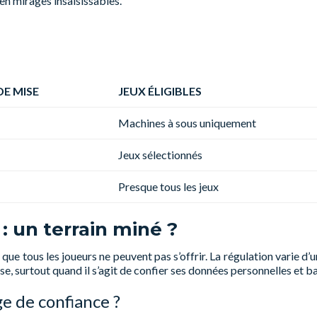
en mirages insaisissables.
DE MISE
JEUX ÉLIGIBLES
Machines à sous uniquement
Jeux sélectionnés
Presque tous les jeux
 : un terrain miné ?
e que tous les joueurs ne peuvent pas s’offrir. La régulation varie d’u
e, surtout quand il s’agit de confier ses données personnelles et b
ge de confiance ?