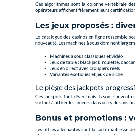
Ces algorithmes sont la colonne vertébrale des j
opérateurs affichent fièrement leurs certifications
Les jeux proposés : dive
Le catalogue des casinos en ligne ressemble sou
nouveauté. Les machines à sous dominent largemen
Machines à sous classiques et vidéo
Jeux de table : blackjack, roulette, bacca
Jeux en direct avec croupiers réels
Variantes exotiques et jeux de niche
Le piège des jackpots progressi
Ces jackpots font rêver, mais ils sont souvent u
surtout à attirer les joueurs dans un cycle sans fi
Bonus et promotions : v
Les offres alléchantes sont la carte maîtresse d