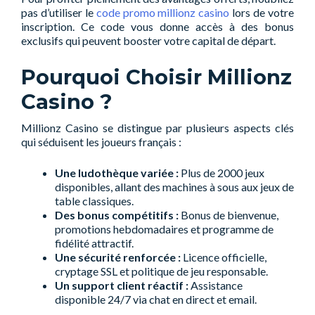
pas d’utiliser le
code promo millionz casino
lors de votre
inscription. Ce code vous donne accès à des bonus
exclusifs qui peuvent booster votre capital de départ.
Pourquoi Choisir Millionz
Casino ?
Millionz Casino se distingue par plusieurs aspects clés
qui séduisent les joueurs français :
Une ludothèque variée :
Plus de 2000 jeux
disponibles, allant des machines à sous aux jeux de
table classiques.
Des bonus compétitifs :
Bonus de bienvenue,
promotions hebdomadaires et programme de
fidélité attractif.
Une sécurité renforcée :
Licence officielle,
cryptage SSL et politique de jeu responsable.
Un support client réactif :
Assistance
disponible 24/7 via chat en direct et email.