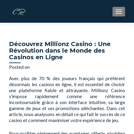
S
MENU
k
i
p
t
Découvrez Millionz Casino : Une
o
Révolution dans le Monde des
c
Casinos en Ligne
o
n
Posted on
May 14, 2025
t
Avec plus de 70 % des joueurs français qui préfèrent
e
désormais les casinos en ligne, il est essentiel de choisir
n
une plateforme fiable et attrayante. Millionz Casino
t
s’impose rapidement comme une référence
incontournable grâce à son interface intuitive, sa large
gamme de jeux et ses promotions alléchantes. Dans cet
article, nous analysons en détail ce qui fait le succès de ce
casino et comment maximiser votre expérience de jeu.
Pour profiter pleinement des avantages offerts, n’oubliez