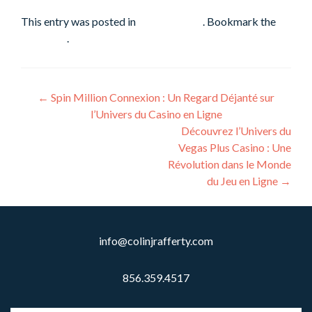
This entry was posted in
Uncategorized
. Bookmark the
permalink
.
Post
←
Spin Million Connexion : Un Regard Déjanté sur
l’Univers du Casino en Ligne
navigation
Découvrez l’Univers du
Vegas Plus Casino : Une
Révolution dans le Monde
du Jeu en Ligne
→
info@colinjrafferty.com
856.359.4517