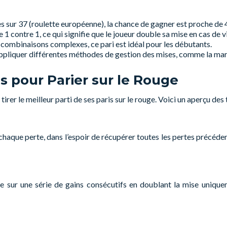
 sur 37 (roulette européenne), la chance de gagner est proche de 
e 1 contre 1, ce qui signifie que le joueur double sa mise en cas de v
ombinaisons complexes, ce pari est idéal pour les débutants.
pliquer différentes méthodes de gestion des mises, comme la mart
s pour Parier sur le Rouge
rer le meilleur parti de ses paris sur le rouge. Voici un aperçu des t
aque perte, dans l’espoir de récupérer toutes les pertes précédent
se sur une série de gains consécutifs en doublant la mise uniquem