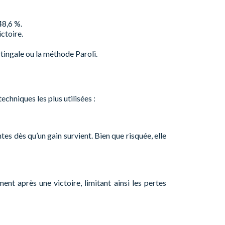
48,6 %.
ictoire.
ingale ou la méthode Paroli.
echniques les plus utilisées :
es dès qu’un gain survient. Bien que risquée, elle
ent après une victoire, limitant ainsi les pertes