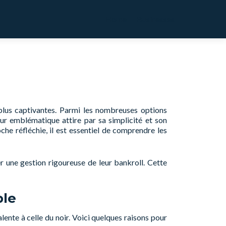
Primary
Home
Businesses
Menu
 plus captivantes. Parmi les nombreuses options
eur emblématique attire par sa simplicité et son
che réfléchie, il est essentiel de comprendre les
ter une gestion rigoureuse de leur bankroll. Cette
ple
lente à celle du noir. Voici quelques raisons pour