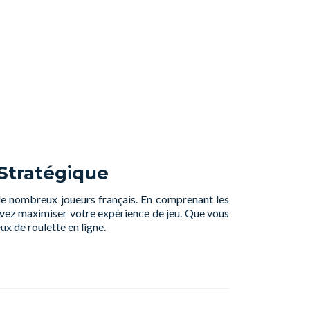
 Stratégique
r de nombreux joueurs français. En comprenant les
ouvez maximiser votre expérience de jeu. Que vous
ux de roulette en ligne.