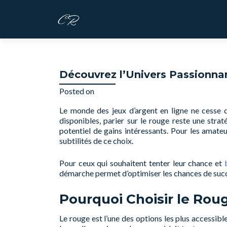
S
k
i
p
t
Découvrez l’Univers Passionnan
o
c
Posted on
May 14, 2025
o
Le monde des jeux d’argent en ligne ne cesse d
n
disponibles, parier sur le rouge reste une stra
t
potentiel de gains intéressants. Pour les amateu
e
subtilités de ce choix.
n
t
Pour ceux qui souhaitent tenter leur chance et
démarche permet d’optimiser les chances de succès
Pourquoi Choisir le Rou
Le rouge est l’une des options les plus accessibl