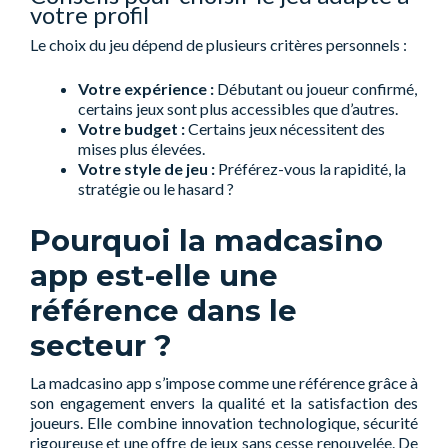
votre profil
Le choix du jeu dépend de plusieurs critères personnels :
Votre expérience :
Débutant ou joueur confirmé,
certains jeux sont plus accessibles que d’autres.
Votre budget :
Certains jeux nécessitent des
mises plus élevées.
Votre style de jeu :
Préférez-vous la rapidité, la
stratégie ou le hasard ?
Pourquoi la madcasino
app est-elle une
référence dans le
secteur ?
La madcasino app s’impose comme une référence grâce à
son engagement envers la qualité et la satisfaction des
joueurs. Elle combine innovation technologique, sécurité
rigoureuse et une offre de jeux sans cesse renouvelée. De