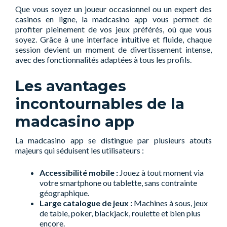
Que vous soyez un joueur occasionnel ou un expert des
casinos en ligne, la madcasino app vous permet de
profiter pleinement de vos jeux préférés, où que vous
soyez. Grâce à une interface intuitive et fluide, chaque
session devient un moment de divertissement intense,
avec des fonctionnalités adaptées à tous les profils.
Les avantages
incontournables de la
madcasino app
La madcasino app se distingue par plusieurs atouts
majeurs qui séduisent les utilisateurs :
Accessibilité mobile :
Jouez à tout moment via
votre smartphone ou tablette, sans contrainte
géographique.
Large catalogue de jeux :
Machines à sous, jeux
de table, poker, blackjack, roulette et bien plus
encore.