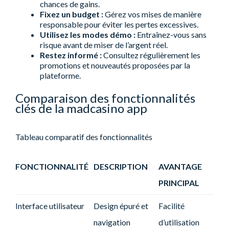
chances de gains.
Fixez un budget :
Gérez vos mises de manière
responsable pour éviter les pertes excessives.
Utilisez les modes démo :
Entraînez-vous sans
risque avant de miser de l’argent réel.
Restez informé :
Consultez régulièrement les
promotions et nouveautés proposées par la
plateforme.
Comparaison des fonctionnalités
clés de la madcasino app
Tableau comparatif des fonctionnalités
FONCTIONNALITÉ
DESCRIPTION
AVANTAGE
PRINCIPAL
Interface utilisateur
Design épuré et
Facilité
navigation
d’utilisation