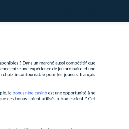
Primary
Home
Businesses
Menu
isponibles ? Dans un marché aussi compétitif que
érence entre une expérience de jeu ordinaire et une
n choix incontournable pour les joueurs français
ple, le
bonus nine casino
est une opportunité à ne
e ces bonus soient utilisés à bon escient ? Cet