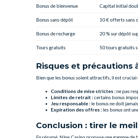
Bonus de bienvenue
Capital initial dou
Bonus sans dépôt
10 € offerts sans 
Bonus de recharge
20 % sur dépôt su
Tours gratuits
50 tours gratuits 
Risques et précautions 
Bien que les bonus soient attractifs, il est crucial
Conditions de mise strictes :
ne pas resp
Limites de retrait :
certains bonus impose
Jeu responsable :
le bonus ne doit jamais
Expiration des offres :
les bonus ont une 
Conclusion : tirer le mei
En résumé, Nine Casino propose une gamme de bonu