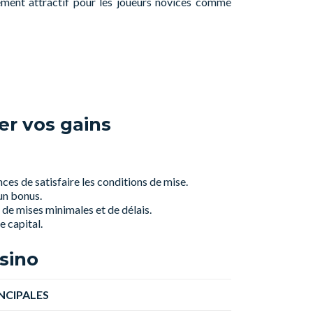
èrement attractif pour les joueurs novices comme
er vos gains
ces de satisfaire les conditions de mise.
un bonus.
e mises minimales et de délais.
 capital.
sino
NCIPALES