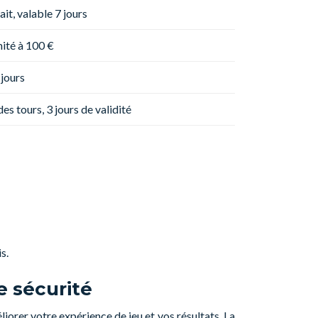
it, valable 7 jours
mité à 100 €
 jours
es tours, 3 jours de validité
s.
e sécurité
orer votre expérience de jeu et vos résultats. La