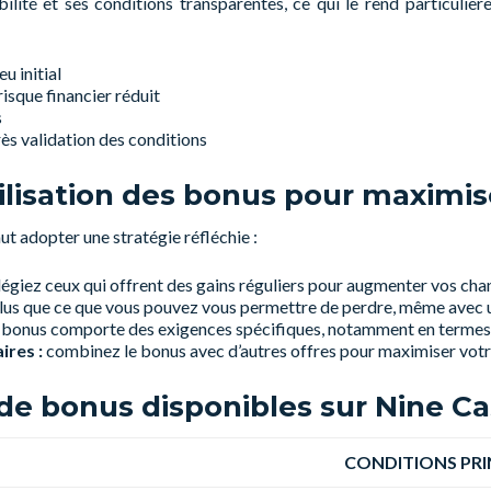
ilité et ses conditions transparentes, ce qui le rend particuli
u initial
isque financier réduit
s
rès validation des conditions
lisation des bonus pour maximis
faut adopter une stratégie réfléchie :
légiez ceux qui offrent des gains réguliers pour augmenter vos chan
lus que ce que vous pouvez vous permettre de perdre, même avec 
bonus comporte des exigences spécifiques, notamment en termes d
res :
combinez le bonus avec d’autres offres pour maximiser votre
e bonus disponibles sur Nine Ca
CONDITIONS PRI