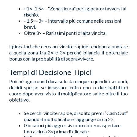
~1×–1.5× – “Zona sicura” per i giocatori avversi al
rischio.
~1.5×–3× – Intervallo più comune nelle sessioni
brevi.
Oltre 3× – Rarissimi punti di alta vincita.
I giocatori che cercano vincite rapide tendono a puntare
a quella zona tra 2× e 3× perché bilancia il potenziale
bonus con la probabilità di sopravvivere.
Tempi di Decisione Tipici
Poiché ogni round dura solo da cinque a quindici secondi,
decidi spesso se incassare entro uno o due battiti di
cuore dopo aver visto il moltiplicatore salire oltre il tuo
obiettivo.
Se cerchi vincite rapide, di solito premi “Cash Out”
quando il moltiplicatore raggiunge circa 2×.
Giocatori più aggressivi potrebbero aspettare
fino a circa 3× prima di cliccare.