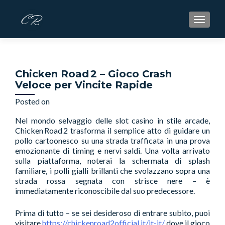
S
MENU
k
i
p
t
Chicken Road 2 – Gioco Crash
o
Veloce per Vincite Rapide
c
o
Posted on
June 1, 2026
n
Nel mondo selvaggio delle slot casino in stile arcade,
t
Chicken Road 2 trasforma il semplice atto di guidare un
e
pollo cartoonesco su una strada trafficata in una prova
n
emozionante di timing e nervi saldi. Una volta arrivato
t
sulla piattaforma, noterai la schermata di splash
familiare, i polli gialli brillanti che svolazzano sopra una
strada rossa segnata con strisce nere – è
immediatamente riconoscibile dal suo predecessore.
Prima di tutto – se sei desideroso di entrare subito, puoi
visitare
https://chickenroad2official.it/it-it/
dove il gioco