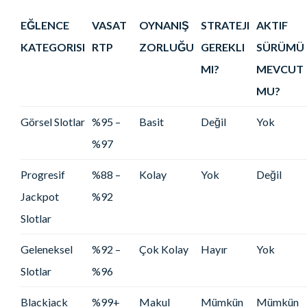
EĞLENCE
VASAT
OYNANIŞ
STRATEJI
AKTIF
KATEGORISI
RTP
ZORLUĞU
GEREKLI
SÜRÜMÜ
MI?
MEVCUT
MU?
Görsel Slotlar
%95 –
Basit
Değil
Yok
%97
Progresif
%88 –
Kolay
Yok
Değil
Jackpot
%92
Slotlar
Geleneksel
%92 –
Çok Kolay
Hayır
Yok
Slotlar
%96
Blackjack
%99+
Makul
Mümkün
Mümkün