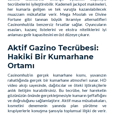
tecrübelerini iyileştirebilir. Kademeli jackpot makineleri,
her kumarla gelişen ve tek vuruşla kazanılabilecek
muazzam mükafatlar verir. Mega Moolah ve Divine
Fortune gibi tanınan büyük ikramiye alternatifleri
Casinomhub’da benzersiz fırsatlar sağlar. Oyuncuların
esasları, kazanç listelerini ve ekstra niteliklerini iyi
anlaması gelir kapasitesini en üst düzeye çıkarır.
Aktif Gazino Tecrübesi:
Hakiki Bir Kumarhane
Ortamı
Casinomhub’ın gerçek kumarhane kısmı, yuvanızın
rahatlığında gerçek bir kumarhane atmosferi sunar. HD
video akışı sayesinde, dağıtıcılar ve öteki iştirakçilerle
anlık iletişim kurabilirsiniz. Bu tecrübe, her hareketin
gözünüzün önünde gerçekleşmesiyle kumarın şeffaflığını
ve doğruluğunu sağlamlaştırır. Aktif masa müsabakaları,
kısmetini denemenin yanında plan yürütme ve
krupiyerlerle konuşma şansıyla toplumsal ilişki de verir.