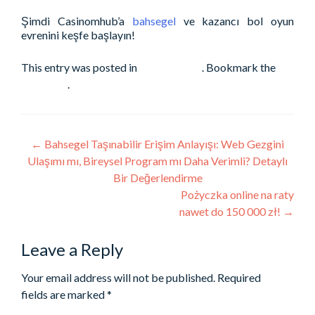
Şimdi Casinomhub’a
bahsegel
ve kazancı bol oyun
evrenini keşfe başlayın!
This entry was posted in
ch_main_may
. Bookmark the
permalink
.
Post
←
Bahsegel Taşınabilir Erişim Anlayışı: Web Gezgini
Ulaşımı mı, Bireysel Program mı Daha Verimli? Detaylı
navigation
Bir Değerlendirme
Pożyczka online na raty
nawet do 150 000 zł!
→
Leave a Reply
Your email address will not be published.
Required
fields are marked
*