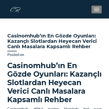
S
MENU
k
i
p
t
Casinomhub’ın En Gözde Oyunları:
o
Kazançlı Slotlardan Heyecan Verici
c
Canlı Masalara Kapsamlı Rehber
o
n
Posted on
May 13, 2026
t
Casinomhub’ın En
e
n
Gözde Oyunları: Kazançlı
t
Slotlardan Heyecan
Verici Canlı Masalara
Kapsamlı Rehber
Casinomhub, dijital gazino âleminde bol oyun