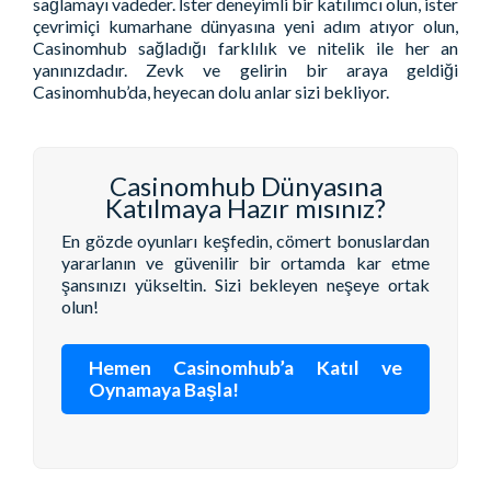
sağlamayı vadeder. İster deneyimli bir katılımcı olun, ister
çevrimiçi kumarhane dünyasına yeni adım atıyor olun,
Casinomhub sağladığı farklılık ve nitelik ile her an
yanınızdadır. Zevk ve gelirin bir araya geldiği
Casinomhub’da, heyecan dolu anlar sizi bekliyor.
Casinomhub Dünyasına
Katılmaya Hazır mısınız?
En gözde oyunları keşfedin, cömert bonuslardan
yararlanın ve güvenilir bir ortamda kar etme
şansınızı yükseltin. Sizi bekleyen neşeye ortak
olun!
Hemen Casinomhub’a Katıl ve
Oynamaya Başla!