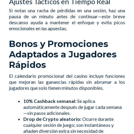
Ajustes Tácticos en Tiempo Real
Si notas una racha de pérdidas en una sesión, haz una
pausa de un minuto antes de continuar—este breve
descanso ayuda a mantener el enfoque y evita picos
emocionales en las apuestas.
Bonos y Promociones
Adaptados a Jugadores
Rápidos
El calendario promocional del casino incluye funciones
que mejoran las ganancias rápidas sin abrumar a los
jugadores que solo tienen minutos disponibles.
10% Cashback semanal:
Se aplica
automáticamente después de jugar cada semana
—sin pasos adicionales.
Drop de Crypto aleatorio:
Ocurre durante
cualquier sesión de juego; son instantáneos y
añaden diversión extra sin necesidad de