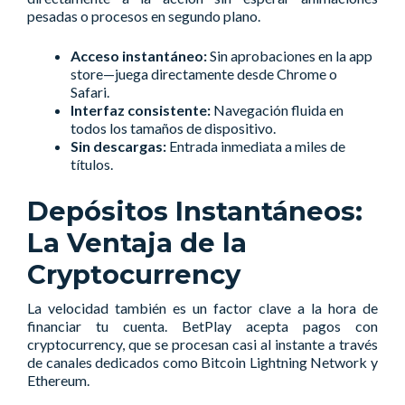
pesadas o procesos en segundo plano.
Acceso instantáneo:
Sin aprobaciones en la app
store—juega directamente desde Chrome o
Safari.
Interfaz consistente:
Navegación fluida en
todos los tamaños de dispositivo.
Sin descargas:
Entrada inmediata a miles de
títulos.
Depósitos Instantáneos:
La Ventaja de la
Cryptocurrency
La velocidad también es un factor clave a la hora de
financiar tu cuenta. BetPlay acepta pagos con
cryptocurrency, que se procesan casi al instante a través
de canales dedicados como Bitcoin Lightning Network y
Ethereum.