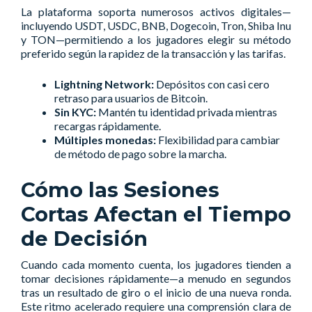
La plataforma soporta numerosos activos digitales—
incluyendo USDT, USDC, BNB, Dogecoin, Tron, Shiba Inu
y TON—permitiendo a los jugadores elegir su método
preferido según la rapidez de la transacción y las tarifas.
Lightning Network:
Depósitos con casi cero
retraso para usuarios de Bitcoin.
Sin KYC:
Mantén tu identidad privada mientras
recargas rápidamente.
Múltiples monedas:
Flexibilidad para cambiar
de método de pago sobre la marcha.
Cómo las Sesiones
Cortas Afectan el Tiempo
de Decisión
Cuando cada momento cuenta, los jugadores tienden a
tomar decisiones rápidamente—a menudo en segundos
tras un resultado de giro o el inicio de una nueva ronda.
Este ritmo acelerado requiere una comprensión clara de