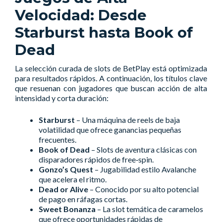
Velocidad: Desde
Starburst hasta Book of
Dead
La selección curada de slots de BetPlay está optimizada
para resultados rápidos. A continuación, los títulos clave
que resuenan con jugadores que buscan acción de alta
intensidad y corta duración:
Starburst
– Una máquina de reels de baja
volatilidad que ofrece ganancias pequeñas
frecuentes.
Book of Dead
– Slots de aventura clásicas con
disparadores rápidos de free‑spin.
Gonzo’s Quest
– Jugabilidad estilo Avalanche
que acelera el ritmo.
Dead or Alive
– Conocido por su alto potencial
de pago en ráfagas cortas.
Sweet Bonanza
– La slot temática de caramelos
que ofrece oportunidades rápidas de