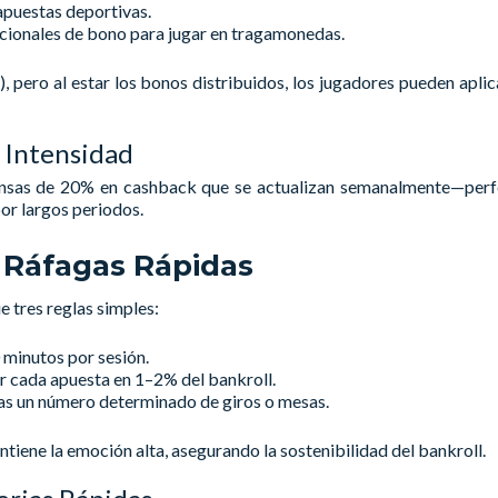
puestas deportivas.
cionales de bono para jugar en tragamonedas.
s), pero al estar los bonos distribuidos, los jugadores pueden apli
 Intensidad
ensas de 20% en cashback que se actualizan semanalmente—perf
por largos periodos.
n Ráfagas Rápidas
 tres reglas simples:
0 minutos por sesión.
 cada apuesta en 1–2% del bankroll.
as un número determinado de giros o mesas.
ntiene la emoción alta, asegurando la sostenibilidad del bankroll.