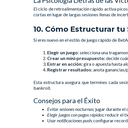
La Psicología Detrás de las Vic
El ciclo de retroalimentación rápido activa pic
cortas en lugar de largas sesiones llenas de ince
10. Cómo Estructurar tu 
Si eres nuevo en el estilo de juego rápido de Bet
Elegir un juego:
selecciona una tragamon
Crear un mini‑presupuesto:
decide cuán
Entrar en acción:
gira o apuesta hasta al
Registrar resultados:
anota ganancias/pé
Esta estructura asegura que termines cada ses
bankroll.
Consejos para el Éxito
Evitar sesiones nocturnas;
jugar durante el 
Elegir juegos con pagos rápidos;
reducir el 
Usar notificaciones push;
configurar recorda