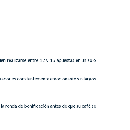
en realizarse entre 12 y 15 apuestas en un solo
 jugador es constantemente emocionante sin largos
la ronda de bonificación antes de que su café se