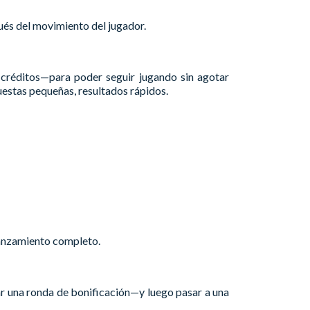
ués del movimiento del jugador.
 créditos—para poder seguir jugando sin agotar
uestas pequeñas, resultados rápidos.
 lanzamiento completo.
ar una ronda de bonificación—y luego pasar a una