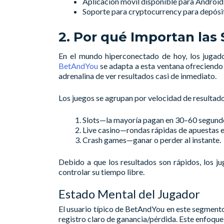
Aplicación móvil disponible para Android
Soporte para cryptocurrency para depósit
2. Por qué Importan las 
En el mundo hiperconectado de hoy, los jugado
BetAndYou
se adapta a esta ventana ofreciendo 
adrenalina de ver resultados casi de inmediato.
Los juegos se agrupan por velocidad de resultad
Slots—la mayoría pagan en 30–60 segund
Live casino—rondas rápidas de apuestas e
Crash games—ganar o perder al instante.
Debido a que los resultados son rápidos, los j
controlar su tiempo libre.
Estado Mental del Jugador
El usuario típico de BetAndYou en este segmento
registro claro de ganancia/pérdida. Este enfoque 