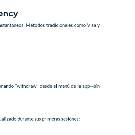
rency
nstantáneos. Métodos tradicionales como Visa y
cionando “withdraw” desde el menú de la app—sin
ualizado durante sus primeras sesiones: