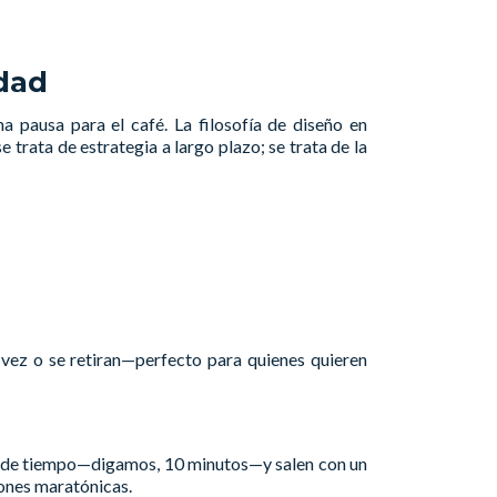
idad
 pausa para el café. La filosofía de diseño en
trata de estrategia a largo plazo; se trata de la
 vez o se retiran—perfecto para quienes quieren
ite de tiempo—digamos, 10 minutos—y salen con un
iones maratónicas.