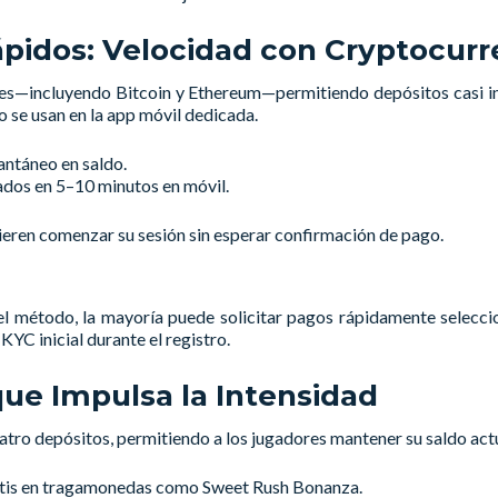
Rápidos: Velocidad con Cryptocur
es—incluyendo Bitcoin y Ethereum—permitiendo depósitos casi i
se usan en la app móvil dedicada.
antáneo en saldo.
dos en 5–10 minutos en móvil.
ieren comenzar su sesión sin esperar confirmación de pago.
n el método, la mayoría puede solicitar pagos rápidamente selec
KYC inicial durante el registro.
que Impulsa la Intensidad
atro depósitos, permitiendo a los jugadores mantener su saldo act
tis en tragamonedas como Sweet Rush Bonanza.