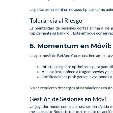
La plataforma elimina retrasos típicos como ani
Tolerancia al Riesgo
La mentalidad de sesiones cortas anima a los 
rápidamente su bankroll. Este enfoque conservado
6. Momentum en Móvil: 
La app móvil de BetAndYou es una herramienta vi
Interfaz elegante optimizada para pantal
Acceso instantáneo a tragamonedas y jueg
Notificaciones push para nuevos bonos y 
No se requieren descargas ni instalaciones en An
Gestión de Sesiones en Móvil
Un jugador puede comenzar una sesión rápida en 
mesa de auto‑Roulette por otro minuto de acción 