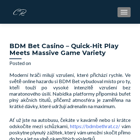
S
MENU
k
i
p
t
BDM Bet Casino – Quick‑Hit Play
o
Meets Massive Game Variety
c
o
Posted on
May 20, 2026
n
Moderní hráči milují vzrušení, které přichází rychle. Ve
t
světě online hazardu si BDM Bet vybudoval místo pro ty,
e
kteří touží po vysoké intenzitě vzrušení bez
n
maratonového úsilí. Nabídka platformy připomíná bufet
t
plný akčních titulů, přičemž atmosféra je zaměřena na
krátké dávky, které udržují adrenalin na maximum.
Ať už jste na autobusu, čekáte v kavárně nebo si krátce
odskočíte mezi schůzkami,
https://bdmbethrat.cz/
vám
poskytne plynulý zážitek, který vám umožní skočit přímo
do hry a jet na vlně okamžitých výsledků.