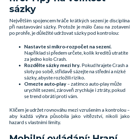
sázky
Největším spojencem hráče krátkých sezení je disciplína
při nastavování sázky. Protože je málo času na zotavení
po prohře, je důležité udržovat sázky pod kontrolou:
Nastavte si mikro‑rozpočet na sezení.
Například si předem určete, kolik kreditů utratíte
za jedno kolo Crash.
Rozdělte sázky mezi hry.
Pokud hrajete Crash a
sloty po sobě, střídavě sázejte na střední a nízké
sázky, abyste rozložili riziko.
Omezte auto‑play
– zatímco auto‑play může
urychlit sezení, zároveň zrychluje i ztráty, pokud
se trend obrátí proti vám.
Klíčem je udržet rovnováhu mezi vzrušením a kontrolou –
aby každá výhra působila jako vítězství, nikoli jako
hazard s vlastními limity.
Mobilní ovládání: Hraní