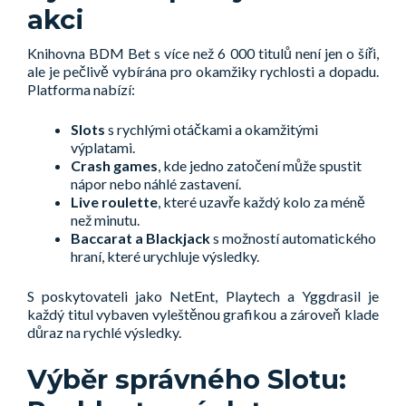
akci
Knihovna BDM Bet s více než 6 000 titulů není jen o šíři,
ale je pečlivě vybírána pro okamžiky rychlosti a dopadu.
Platforma nabízí:
Slots
s rychlými otáčkami a okamžitými
výplatami.
Crash games
, kde jedno zatočení může spustit
nápor nebo náhlé zastavení.
Live roulette
, které uzavře každý kolo za méně
než minutu.
Baccarat a Blackjack
s možností automatického
hraní, které urychluje výsledky.
S poskytovateli jako NetEnt, Playtech a Yggdrasil je
každý titul vybaven vyleštěnou grafikou a zároveň klade
důraz na rychlé výsledky.
Výběr správného Slotu: