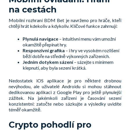
na cestách
Mobilní rozhraní BDM Bet je navrženo pro hráče, kteří
chtějí hrát kdekoliv a kdykoliv. Klíčové funkce zahrnují:
Plynulá navigace
– intuitivní menu vám umožní
okamžitě přepínat hry.
Responzivní grafika
– i hry ve vysokém rozlišení
běží dobře na středně výkonných zařízeních.
Jedním dotykem sázení
– sázejte s minimem
klepnutí, aby byla sezení krátká.
Nedostatek iOS aplikace je pro některé drobnou
nevýhodou, ale uživatelé Androidu si mohou stáhnout
dedikovanou aplikaci z Google Play pro ještě plynulejší
zážitek. Na jakémkoli zařízení je časování sezení
konzistentní: zatočte nebo sázkujte a výsledky uvidíte
téměř okamžitě.
Crypto pohodlí pro