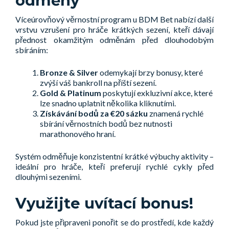
odměny
Víceúrovňový věrnostní program u BDM Bet nabízí další
vrstvu vzrušení pro hráče krátkých sezení, kteří dávají
přednost okamžitým odměnám před dlouhodobým
sbíráním:
Bronze & Silver
odemykají brzy bonusy, které
zvýší váš bankroll na příští sezení.
Gold & Platinum
poskytují exkluzivní akce, které
lze snadno uplatnit několika kliknutími.
Získávání bodů za €20 sázku
znamená rychlé
sbírání věrnostních bodů bez nutnosti
marathonového hraní.
Systém odměňuje konzistentní krátké výbuchy aktivity –
ideální pro hráče, kteří preferují rychlé cykly před
dlouhými sezeními.
Využijte uvítací bonus!
Pokud jste připraveni ponořit se do prostředí, kde každý