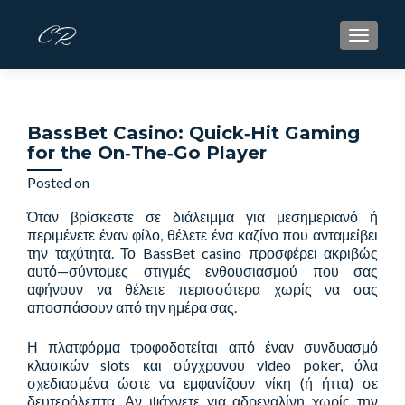
S
MENU
k
i
p
t
BassBet Casino: Quick‑Hit Gaming
o
for the On‑The‑Go Player
c
o
Posted on
June 29, 2026
n
Όταν βρίσκεστε σε διάλειμμα για μεσημεριανό ή
t
περιμένετε έναν φίλο, θέλετε ένα καζίνο που ανταμείβει
e
την ταχύτητα. Το BassBet casino προσφέρει ακριβώς
n
αυτό—σύντομες στιγμές ενθουσιασμού που σας
t
αφήνουν να θέλετε περισσότερα χωρίς να σας
αποσπάσουν από την ημέρα σας.
Η πλατφόρμα τροφοδοτείται από έναν συνδυασμό
κλασικών slots και σύγχρονου video poker, όλα
σχεδιασμένα ώστε να εμφανίζουν νίκη (ή ήττα) σε
δευτερόλεπτα. Αν ψάχνετε για αδρεναλίνη χωρίς την