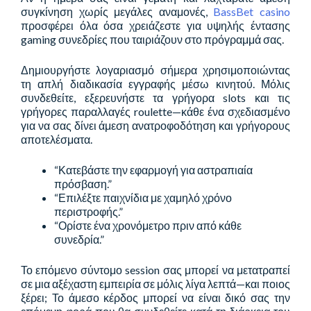
συγκίνηση χωρίς μεγάλες αναμονές,
BassBet casino
προσφέρει όλα όσα χρειάζεστε για υψηλής έντασης
gaming συνεδρίες που ταιριάζουν στο πρόγραμμά σας.
Δημιουργήστε λογαριασμό σήμερα χρησιμοποιώντας
τη απλή διαδικασία εγγραφής μέσω κινητού. Μόλις
συνδεθείτε, εξερευνήστε τα γρήγορα slots και τις
γρήγορες παραλλαγές roulette—κάθε ένα σχεδιασμένο
για να σας δίνει άμεση ανατροφοδότηση και γρήγορους
αποτελέσματα.
“Κατεβάστε την εφαρμογή για αστραπιαία
πρόσβαση.”
“Επιλέξτε παιχνίδια με χαμηλό χρόνο
περιστροφής.”
“Ορίστε ένα χρονόμετρο πριν από κάθε
συνεδρία.”
Το επόμενο σύντομο session σας μπορεί να μετατραπεί
σε μια αξέχαστη εμπειρία σε μόλις λίγα λεπτά—και ποιος
ξέρει; Το άμεσο κέρδος μπορεί να είναι δικό σας την