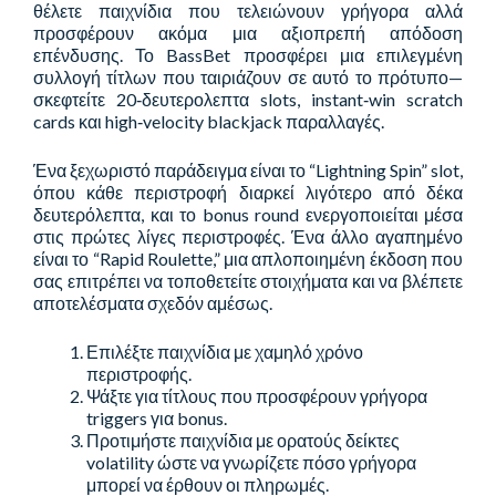
θέλετε παιχνίδια που τελειώνουν γρήγορα αλλά
προσφέρουν ακόμα μια αξιοπρεπή απόδοση
επένδυσης. Το BassBet προσφέρει μια επιλεγμένη
συλλογή τίτλων που ταιριάζουν σε αυτό το πρότυπο—
σκεφτείτε 20‑δευτερολεπτα slots, instant‑win scratch
cards και high‑velocity blackjack παραλλαγές.
Ένα ξεχωριστό παράδειγμα είναι το “Lightning Spin” slot,
όπου κάθε περιστροφή διαρκεί λιγότερο από δέκα
δευτερόλεπτα, και το bonus round ενεργοποιείται μέσα
στις πρώτες λίγες περιστροφές. Ένα άλλο αγαπημένο
είναι το “Rapid Roulette,” μια απλοποιημένη έκδοση που
σας επιτρέπει να τοποθετείτε στοιχήματα και να βλέπετε
αποτελέσματα σχεδόν αμέσως.
Επιλέξτε παιχνίδια με χαμηλό χρόνο
περιστροφής.
Ψάξτε για τίτλους που προσφέρουν γρήγορα
triggers για bonus.
Προτιμήστε παιχνίδια με ορατούς δείκτες
volatility ώστε να γνωρίζετε πόσο γρήγορα
μπορεί να έρθουν οι πληρωμές.