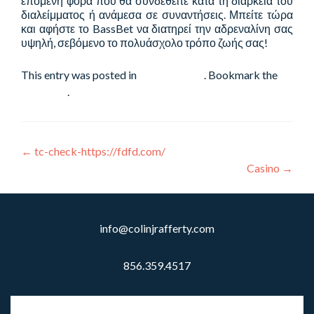
επόμενη φορά που θα συνδεθείτε κατά τη διάρκεια του
διαλείμματος ή ανάμεσα σε συναντήσεις. Μπείτε τώρα
και αφήστε το BassBet να διατηρεί την αδρεναλίνη σας
υψηλή, σεβόμενο το πολυάσχολο τρόπο ζωής σας!
This entry was posted in
Uncategorized
. Bookmark the
permalink
.
Post
←
tc-check-https://fdfd.com/
Casino
→
navigation
info@colinjrafferty.com
856.359.4517