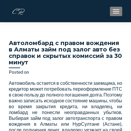
S
MENU
k
i
p
t
Автоломбард с правом вождения
o
в Алматы займ под залог авто без
c
справок и скрытых комиссий за 30
o
минут
n
t
Posted on
April 22, 2026
e
Автомобиль остается в собственности заемщика, но
n
кредитор может потребовать переоформление ПТС
t
в свою пользу до полного погашения долга. Поэтому
важно записать исходное состояние машины, чтобы
во время закрытия кредита, ни владелец, ни
ломбард не понесли неоправданных убытков.
Выбирая займ под залог автотранспорта с правом
вождения в Алматы или НурСултане (Астане),
после получения денег, владелец уезжает на своей