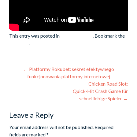
This entry was posted in
Микрокредит
. Bookmark the
permalink
.
Post
←
Platformy Rokubet: sekret efektywnego
funkcjonowania platformy internetowej
navigation
Chicken Road Slot:
Quick‑Hit Crash Game für
schnelllebige Spieler
→
Leave a Reply
Your email address will not be published.
Required
fields are marked
*