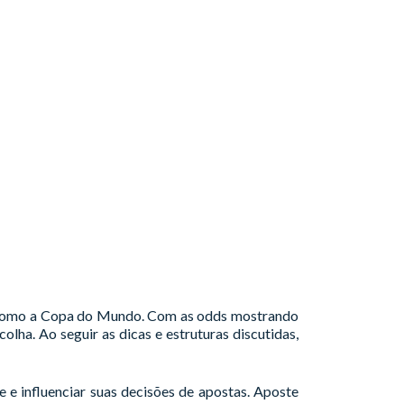
es como a Copa do Mundo. Com as odds mostrando
lha. Ao seguir as dicas e estruturas discutidas,
e e influenciar suas decisões de apostas. Aposte