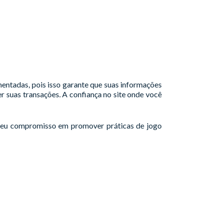
amentadas, pois isso garante que suas informações
er suas transações. A confiança no site onde você
am seu compromisso em promover práticas de jogo