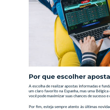
Por que escolher apost
A escolha de realizar apostas informadas e fu
um claro favorito na Espanha, mas uma Bélgica q
você pode maximizar suas chances de sucesso e 
Por fim, esteja sempre atento às últimas novida