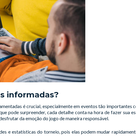
as informadas?
ndamentadas é crucial, especialmente em eventos tão important
ue pode surpreender, cada detalhe conta na hora de fazer sua esco
desfrutar da emoção do jogo de maneira responsável.
des e estatísticas do torneio, pois elas podem mudar rapidament