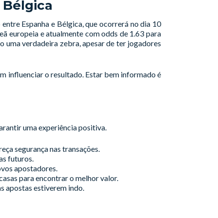
 Bélgica
entre Espanha e Bélgica, que ocorrerá no dia 10
peã europeia e atualmente com odds de 1.63 para
omo uma verdadeira zebra, apesar de ter jogadores
em influenciar o resultado. Estar bem informado é
rantir uma experiência positiva.
reça segurança nas transações.
as futuros.
ovos apostadores.
casas para encontrar o melhor valor.
s apostas estiverem indo.