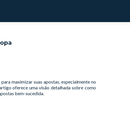
Primary
Home
Businesses
Menu
Copa
para maximizar suas apostas, especialmente no
artigo oferece uma visão detalhada sobre como
 apostas bem-sucedida.