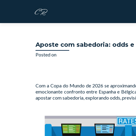
S
k
i
p
t
Aposte com sabedoria: odds e 
o
c
Posted on
July 7, 2026
o
n
t
e
Com a Copa do Mundo de 2026 se aproximando, 
n
emocionante confronto entre Espanha e Bélgic
t
apostar com sabedoria, explorando odds, previs