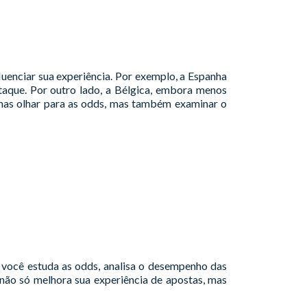
luenciar sua experiência. Por exemplo, a Espanha
taque. Por outro lado, a Bélgica, embora menos
enas olhar para as odds, mas também examinar o
 você estuda as odds, analisa o desempenho das
 não só melhora sua experiência de apostas, mas