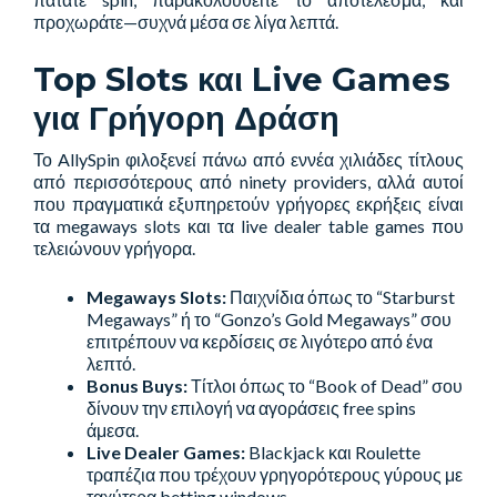
προχωράτε—συχνά μέσα σε λίγα λεπτά.
Top Slots και Live Games
για Γρήγορη Δράση
Το AllySpin φιλοξενεί πάνω από εννέα χιλιάδες τίτλους
από περισσότερους από ninety providers, αλλά αυτοί
που πραγματικά εξυπηρετούν γρήγορες εκρήξεις είναι
τα megaways slots και τα live dealer table games που
τελειώνουν γρήγορα.
Megaways Slots:
Παιχνίδια όπως το “Starburst
Megaways” ή το “Gonzo’s Gold Megaways” σου
επιτρέπουν να κερδίσεις σε λιγότερο από ένα
λεπτό.
Bonus Buys:
Τίτλοι όπως το “Book of Dead” σου
δίνουν την επιλογή να αγοράσεις free spins
άμεσα.
Live Dealer Games:
Blackjack και Roulette
τραπέζια που τρέχουν γρηγορότερους γύρους με
ταχύτερα betting windows.