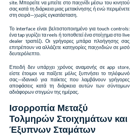
site. Μπορείτε να μπείτε στο παιχνίδι μέσω του κινητού
σας κατά τη διάρκεια μιας μετακίνησης ή ενώ περιμένετε
στη σειρά—χωρίς εγκατάσταση.
Το interface είναι βελτιστοποιημένο για touch controls:
ένα tap γυρίζει τα reels ή τοποθετεί ένα στοίχημα στο live
dealer τραπέζι. Οι γρήγορες μπάρα πλοήγησης σας
επιτρέπουν να αλλάζετε κατηγορίες παιχνιδιών σε μισό
δευτερόλεπτο.
Επειδή δεν υπάρχει χρόνος αναμονής σε app store,
είστε έτοιμοι να παίξετε μόλις ξυπνήσει το τηλέφωνό
σας—ιδανικό για παίκτες που λαμβάνουν γρήγορες
αποφάσεις κατά τη διάρκεια αυτών των σύντομων
αδιάφορων στιγμών της ημέρας.
Ισορροπία Μεταξύ
Τολμηρών Στοιχημάτων και
Έξυπνων Σταμάτων