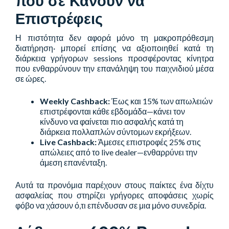
που σε Κάνουν να
Επιστρέφεις
Η πιστότητα δεν αφορά μόνο τη μακροπρόθεσμη
διατήρηση· μπορεί επίσης να αξιοποιηθεί κατά τη
διάρκεια γρήγορων sessions προσφέροντας κίνητρα
που ενθαρρύνουν την επανάληψη του παιχνιδιού μέσα
σε ώρες.
Weekly Cashback:
Έως και 15% των απωλειών
επιστρέφονται κάθε εβδομάδα—κάνει τον
κίνδυνο να φαίνεται πιο ασφαλής κατά τη
διάρκεια πολλαπλών σύντομων εκρήξεων.
Live Cashback:
Άμεσες επιστροφές 25% στις
απώλειες από το live dealer—ενθαρρύνει την
άμεση επανένταξη.
Αυτά τα προνόμια παρέχουν στους παίκτες ένα δίχτυ
ασφαλείας που στηρίζει γρήγορες αποφάσεις χωρίς
φόβο να χάσουν ό,τι επένδυσαν σε μια μόνο συνεδρία.