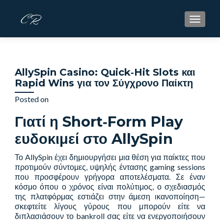
S
MENU
k
i
p
t
AllySpin Casino: Quick‑Hit Slots και
o
Rapid Wins για τον Σύγχρονο Παίκτη
c
o
Posted on
June 15, 2026
n
Γιατί η Short‑Form Play
t
e
ευδοκιμεί στο AllySpin
n
t
Το AllySpin έχει δημιουργήσει μια θέση για παίκτες που
προτιμούν σύντομες, υψηλής έντασης gaming sessions
που προσφέρουν γρήγορα αποτελέσματα. Σε έναν
κόσμο όπου ο χρόνος είναι πολύτιμος, ο σχεδιασμός
της πλατφόρμας εστιάζει στην άμεση ικανοποίηση—
σκεφτείτε λίγους γύρους που μπορούν είτε να
διπλασιάσουν το bankroll σας είτε να ενεργοποιήσουν