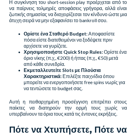
Η συγκίνηση του short‑session play προέρχεται από το
να παίρνεις τολμηρές αποφάσεις γρήγορα, αλλά είναι
ζωτικής σημασίας να διαχειρίζεσαι τον κίνδυνο ώστε μια
άτυχη σειρά να μην εξαφανίσει το bankroll σου.
Ορίστε ένα Σταθερό Budget:
Αποφασίστε
πόσα είστε διατεθειμένοι να ξοδέψετε πριν
αρχίσετε να γυρίζετε.
Χρησιμοποιήστε Quick Stop Rules:
Ορίστε ένα
όριο νίκης (π.χ., €200) ή ήττας (π.χ., €50) μετά
από κάθε συνεδρία.
Εκμεταλλευτείτε Slots με Πλούσια
Χαρακτηριστικά:
Επιλέξτε παιχνίδια όπου
μπορείτε να ενεργοποιήσετε free spins νωρίς για
να τεντώσετε το budget σας.
Αυτή η πειθαρχημένη προσέγγιση επιτρέπει στους
παίκτες να διατηρούν την ορμή τους χωρίς να
υπερβαίνουν τα όρια τους κατά τις έντονες εκρήξεις.
Πότε να Χτυπήσετε, Πότε να