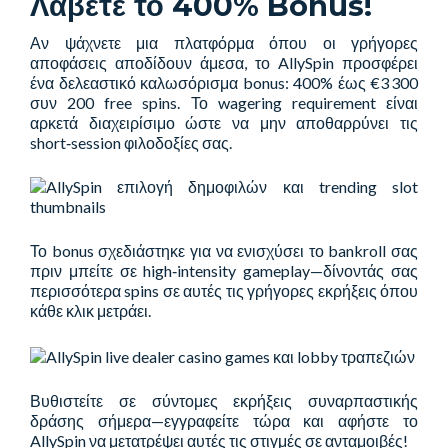
Λάβετε το 400% Bonus!
Αν ψάχνετε μια πλατφόρμα όπου οι γρήγορες
αποφάσεις αποδίδουν άμεσα, το AllySpin προσφέρει
ένα δελεαστικό καλωσόρισμα bonus: 400% έως €3 300
συν 200 free spins. Το wagering requirement είναι
αρκετά διαχειρίσιμο ώστε να μην αποθαρρύνει τις
short‑session φιλοδοξίες σας.
Το bonus σχεδιάστηκε για να ενισχύσει το bankroll σας
πριν μπείτε σε high‑intensity gameplay—δίνοντάς σας
περισσότερα spins σε αυτές τις γρήγορες εκρήξεις όπου
κάθε κλικ μετράει.
Βυθιστείτε σε σύντομες εκρήξεις συναρπαστικής
δράσης σήμερα—εγγραφείτε τώρα και αφήστε το
AllySpin να μετατρέψει αυτές τις στιγμές σε ανταμοιβές!