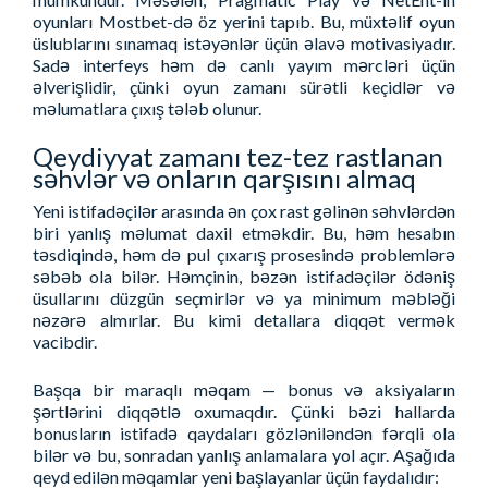
oyunları Mostbet-də öz yerini tapıb. Bu, müxtəlif oyun
üslublarını sınamaq istəyənlər üçün əlavə motivasiyadır.
Sadə interfeys həm də canlı yayım mərcləri üçün
əlverişlidir, çünki oyun zamanı sürətli keçidlər və
məlumatlara çıxış tələb olunur.
Qeydiyyat zamanı tez-tez rastlanan
səhvlər və onların qarşısını almaq
Yeni istifadəçilər arasında ən çox rast gəlinən səhvlərdən
biri yanlış məlumat daxil etməkdir. Bu, həm hesabın
təsdiqində, həm də pul çıxarış prosesində problemlərə
səbəb ola bilər. Həmçinin, bəzən istifadəçilər ödəniş
üsullarını düzgün seçmirlər və ya minimum məbləği
nəzərə almırlar. Bu kimi detallara diqqət vermək
vacibdir.
Başqa bir maraqlı məqam — bonus və aksiyaların
şərtlərini diqqətlə oxumaqdır. Çünki bəzi hallarda
bonusların istifadə qaydaları gözləniləndən fərqli ola
bilər və bu, sonradan yanlış anlamalara yol açır. Aşağıda
qeyd edilən məqamlar yeni başlayanlar üçün faydalıdır: